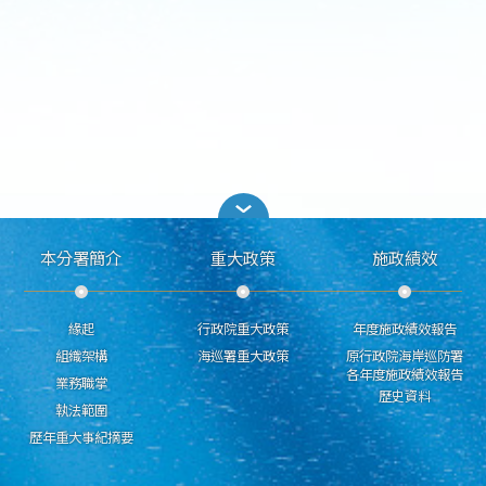
本分署簡介
重大政策
施政績效
緣起
行政院重大政策
年度施政績效報告
組織架構
海巡署重大政策
原行政院海岸巡防署
各年度施政績效報告
業務職掌
歷史資料
執法範圍
歷年重大事紀摘要