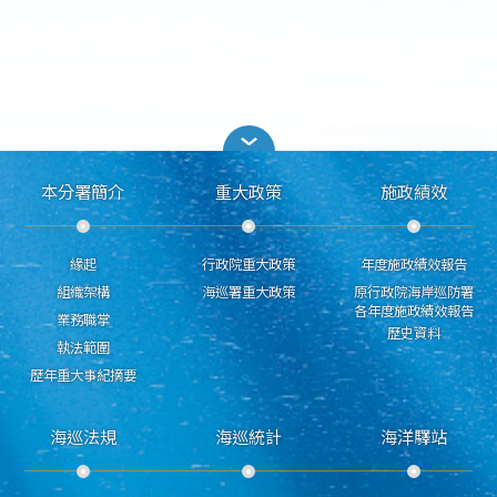
本分署簡介
重大政策
施政績效
緣起
行政院重大政策
年度施政績效報告
組織架構
海巡署重大政策
原行政院海岸巡防署
各年度施政績效報告
業務職掌
歷史資料
執法範圍
歷年重大事紀摘要
海巡法規
海巡統計
海洋驛站