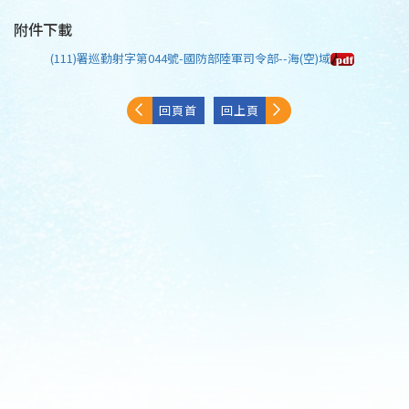
附件下載
(111)署巡勤射字第044號-國防部陸軍司令部--海(空)域
回頁首
回上頁