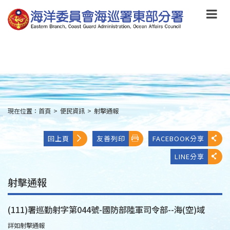
跳
到
主
要
內
容
Skip
to
main
content
現在位置：
首頁
>
便民資訊
>
射擊通報
:::
回上頁
友善列印
FACEBOOK分享
LINE分享
射擊通報
(111)署巡勤射字第044號-國防部陸軍司令部--海(空)域
詳如射擊通報