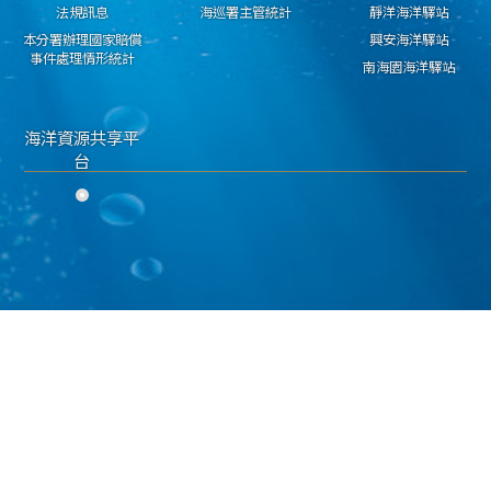
法規訊息
海巡署主管統計
靜洋海洋驛站
本分署辦理國家賠償
興安海洋驛站
事件處理情形統計
南海園海洋驛站
海洋資源共享平
台
隱私權保護宣告
資料開放宣告
資通安全政策
海洋委員會海巡署 東部分署 版權所有 copyright 2018
地址：950030臺東市興安路二段546號 電話：089-224311 傳真：089-229603
海巡免費服務專線：118