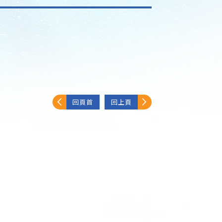
回頁首
回上頁