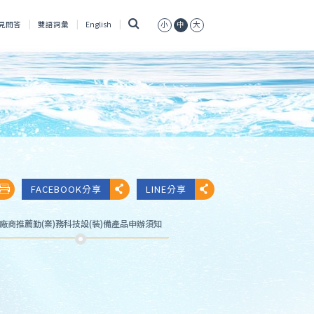
搜
見問答
雙語詞彙
English
小
中
大
尋
FACEBOOK分享
LINE分享
廠商推薦勤(業)務科技設(裝)備產品申辦須知