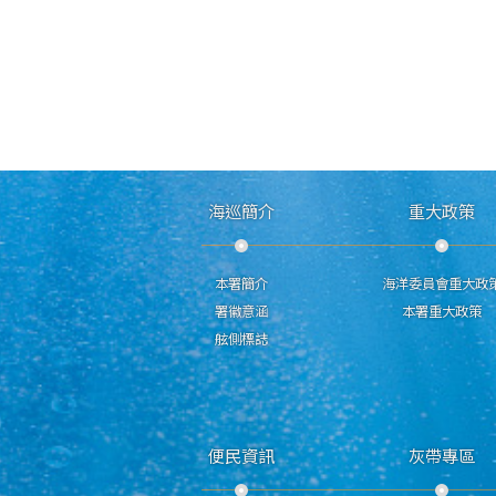
海巡簡介
重大政策
本署簡介
海洋委員會重大政
署徽意涵
本署重大政策
舷側標誌
便民資訊
灰帶專區