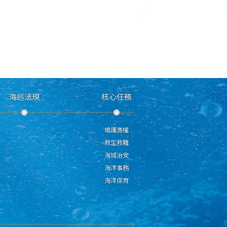
海巡法規
核心任務
維護漁權
救生救難
海域治安
海洋事務
海洋保育