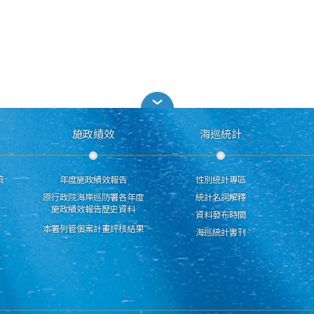
施政績效
海巡統計
策
年度施政績效報告
性別統計專區
原行政院海岸巡防署各年度
統計名詞解釋
施政績效報告歷史資料
資料發布時間
本署列管個案計畫評核結果
海巡統計書刊