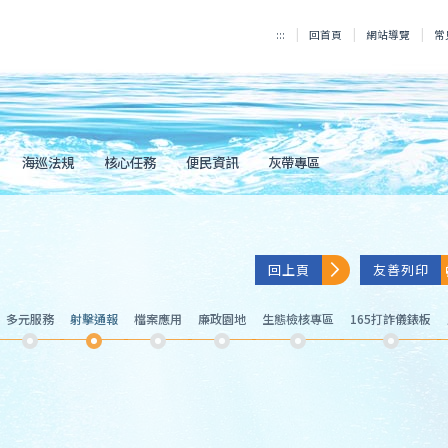
:::
回首頁
網站導覽
常
海巡法規
核心任務
便民資訊
灰帶專區
回上頁
友善列印
多元服務
射擊通報
檔案應用
廉政園地
生態檢核專區
165打詐儀錶板