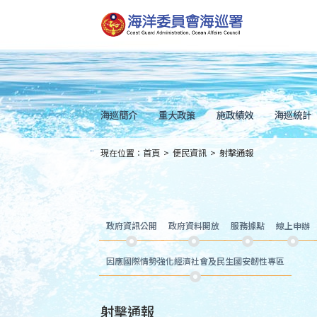
跳
到
主
要
內
容
Skip
to
main
content
海巡簡介
重大政策
施政績效
海巡統計
現在位置：
首頁
>
便民資訊
>
射擊通報
:::
政府資訊公開
政府資料開放
服務據點
線上申辦
因應國際情勢強化經濟社會及民生國安韌性專區
射擊通報