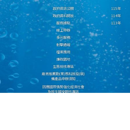
政府資訊公開
115年
政府資料開放
114年
服務據點
113年
線上申辦
多元服務
射擊通報
檔案應用
廉政園地
生態檢核專區
廠商推薦勤(業)務科技設(裝)
備產品申辦須知
因應國際情勢強化經濟社會
及民生國安韌性專區
隱私權保護宣告
資通安全政策
資料開放宣告