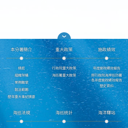
本分署簡介
重大政策
施政績效
緣起
行政院重大政策
年度施政績效報告
組織架構
海巡署重大政策
原行政院海岸巡防署
各年度施政績效報告
業務職掌
歷史資料
執法範圍
歷年重大事紀摘要
海巡法規
海巡統計
海洋驛站