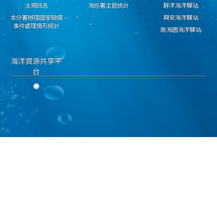
法規訊息
海巡署主管統計
靜洋海洋驛站
本分署辦理國家賠償
興安海洋驛站
事件處理情形統計
南海園海洋驛站
海洋資源共享平
台
隱私權保護宣告
資料開放宣告
資通安全政策
海洋委員會海巡署 東部分署 版權所有 copyright 2018
地址：950030臺東市興安路二段546號 電話：089-224311 傳真：089-229603
海巡免費服務專線：118