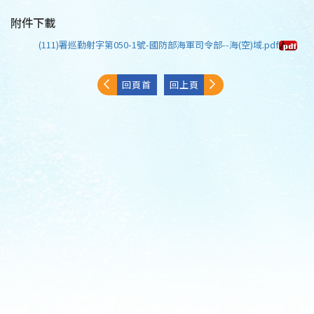
附件下載
(111)署巡勤射字第050-1號-國防部海軍司令部--海(空)域.pdf
回頁首
回上頁