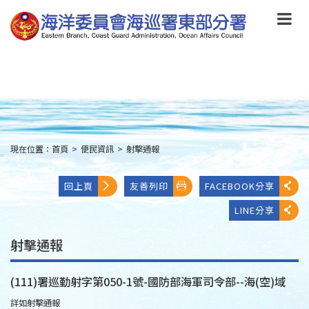
跳
到
主
要
內
容
Skip
to
main
content
現在位置：
首頁
>
便民資訊
>
射擊通報
:::
回上頁
友善列印
FACEBOOK分享
LINE分享
射擊通報
(111)署巡勤射字第050-1號-國防部海軍司令部--海(空)域
詳如射擊通報