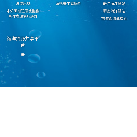
法規訊息
海巡署主管統計
靜洋海洋驛站
本分署辦理國家賠償
興安海洋驛站
事件處理情形統計
南海園海洋驛站
海洋資源共享平
台
隱私權保護宣告
資料開放宣告
資通安全政策
海洋委員會海巡署 東部分署 版權所有 copyright 2018
地址：950030臺東市興安路二段546號 電話：089-224311 傳真：089-229603
海巡免費服務專線：118