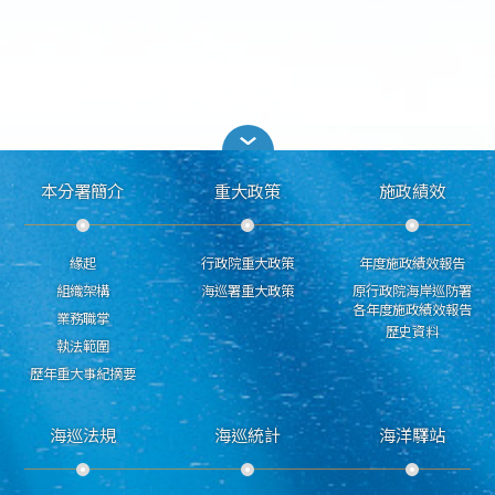
本分署簡介
重大政策
施政績效
緣起
行政院重大政策
年度施政績效報告
組織架構
海巡署重大政策
原行政院海岸巡防署
各年度施政績效報告
業務職掌
歷史資料
執法範圍
歷年重大事紀摘要
海巡法規
海巡統計
海洋驛站