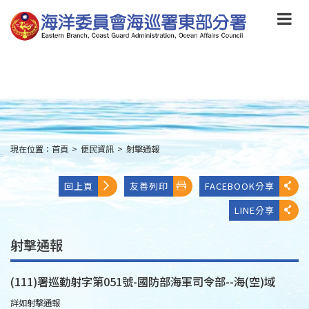
跳
到
主
要
內
容
Skip
to
main
content
現在位置：
首頁
>
便民資訊
>
射擊通報
:::
回上頁
友善列印
FACEBOOK分享
LINE分享
射擊通報
(111)署巡勤射字第051號-國防部海軍司令部--海(空)域
詳如射擊通報