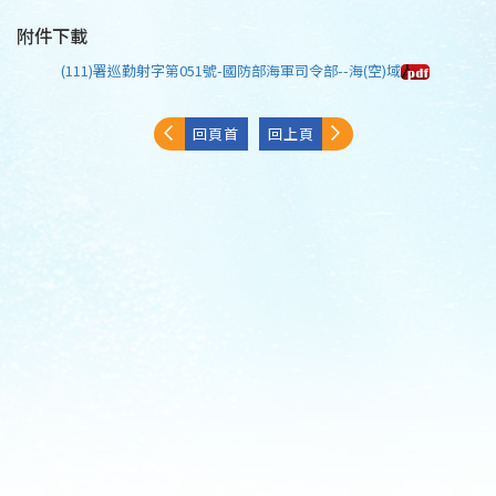
附件下載
(111)署巡勤射字第051號-國防部海軍司令部--海(空)域
回頁首
回上頁