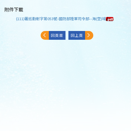
附件下載
(111)署巡勤射字第053號-國防部陸軍司令部--海(空)域
回頁首
回上頁