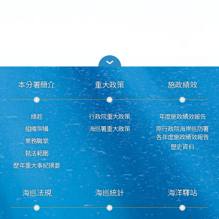
本分署簡介
重大政策
施政績效
緣起
行政院重大政策
年度施政績效報告
組織架構
海巡署重大政策
原行政院海岸巡防署
各年度施政績效報告
業務職掌
歷史資料
執法範圍
歷年重大事紀摘要
海巡法規
海巡統計
海洋驛站