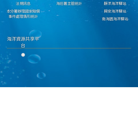
法規訊息
海巡署主管統計
靜洋海洋驛站
本分署辦理國家賠償
興安海洋驛站
事件處理情形統計
南海園海洋驛站
海洋資源共享平
台
隱私權保護宣告
資料開放宣告
資通安全政策
海洋委員會海巡署 東部分署 版權所有 copyright 2018
地址：950030臺東市興安路二段546號 電話：089-224311 傳真：089-229603
海巡免費服務專線：118