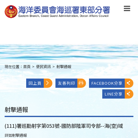
跳
到
主
要
內
容
Skip
to
main
content
現在位置：
首頁
>
便民資訊
>
射擊通報
:::
回上頁
友善列印
FACEBOOK分享
LINE分享
射擊通報
(111)署巡勤射字第053號-國防部陸軍司令部--海(空)域
詳如射擊通報