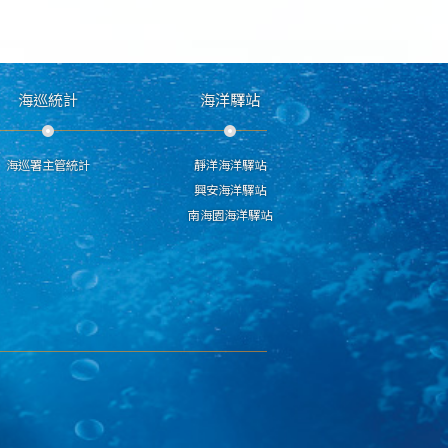
海巡統計
海洋驛站
海巡署主管統計
靜洋海洋驛站
興安海洋驛站
南海園海洋驛站