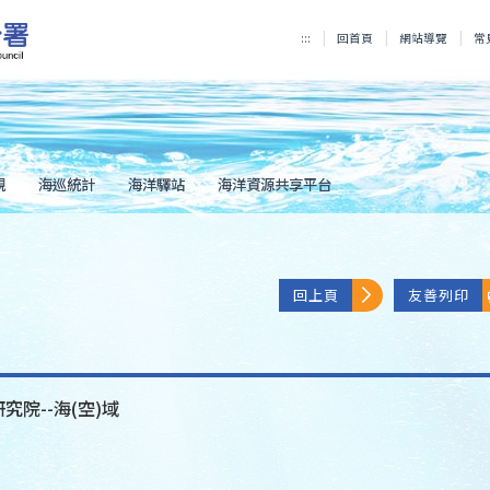
:::
回首頁
網站導覽
常
規
海巡統計
海洋驛站
海洋資源共享平台
回上頁
友善列印
究院--海(空)域