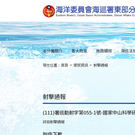
跳
到
主
要
內
容
Skip
to
main
content
本分署簡介
重大政策
施政績效
海巡法
現在位置：
首頁
>
便民資訊
>
射擊通報
:::
射擊通報
(111)署巡勤射字第055-1號-國家中山科學研
詳如射擊通報
附件下載