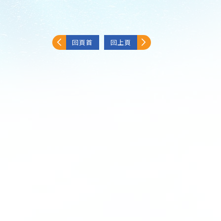
回頁首
回上頁