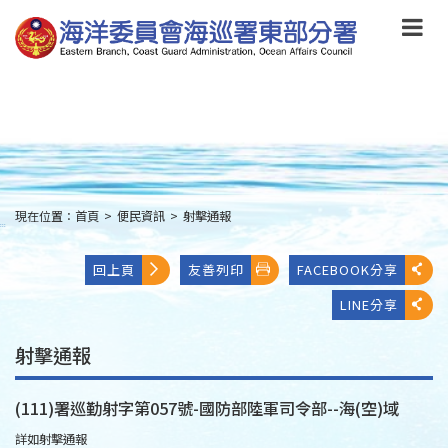
跳
到
主
要
內
容
Skip
to
main
content
現在位置：
首頁
>
便民資訊
>
射擊通報
:::
回上頁
友善列印
FACEBOOK分享
LINE分享
射擊通報
(111)署巡勤射字第057號-國防部陸軍司令部--海(空)域
詳如射擊通報