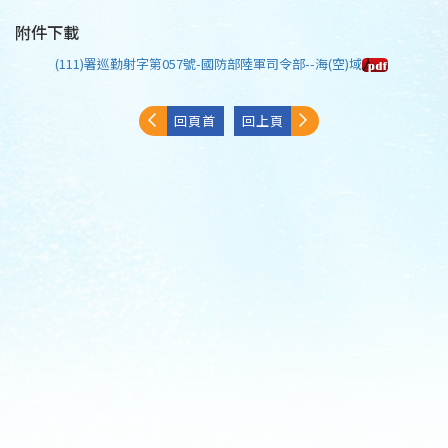
附件下載
(111)署巡勤射字第057號-國防部陸軍司令部--海(空)域
回頁首
回上頁