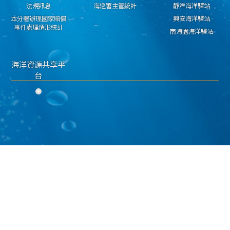
法規訊息
海巡署主管統計
靜洋海洋驛站
本分署辦理國家賠償
興安海洋驛站
事件處理情形統計
南海園海洋驛站
海洋資源共享平
台
隱私權保護宣告
資料開放宣告
資通安全政策
海洋委員會海巡署 東部分署 版權所有 copyright 2018
地址：950030臺東市興安路二段546號 電話：089-224311 傳真：089-229603
海巡免費服務專線：118