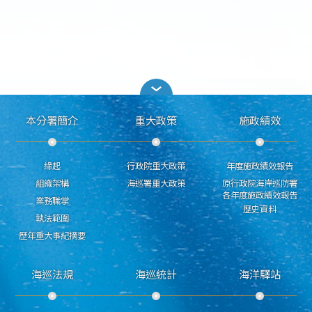
本分署簡介
重大政策
施政績效
緣起
行政院重大政策
年度施政績效報告
組織架構
海巡署重大政策
原行政院海岸巡防署
各年度施政績效報告
業務職掌
歷史資料
執法範圍
歷年重大事紀摘要
海巡法規
海巡統計
海洋驛站