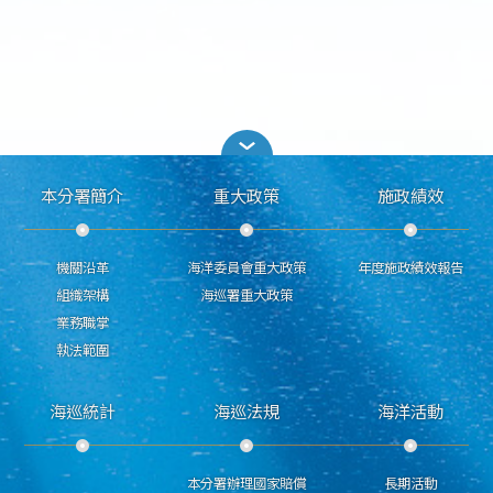
本分署簡介
重大政策
施政績效
機關沿革
海洋委員會重大政策
年度施政績效報告
組織架構
海巡署重大政策
業務職掌
執法範圍
海巡統計
海巡法規
海洋活動
本分署辦理國家賠償
長期活動