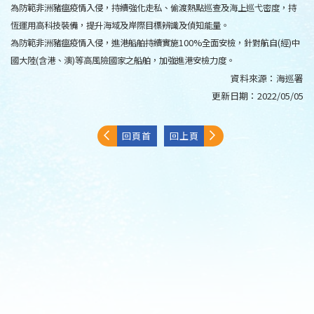
為防範非洲豬瘟疫情入侵，持續強化走私、偷渡熱點巡查及海上巡弋密度，持
恆運用高科技裝備，提升海域及岸際目標辨識及偵知能量。
為防範非洲豬瘟疫情入侵，進港船舶持續實施100%全面安檢，針對航自(經)中
國大陸(含港、澳)等高風險國家之船舶，加強進港安檢力度。
資料來源：
海巡署
更新日期：
2022/05/05
回頁首
回上頁