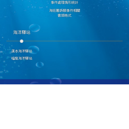
事件處理情形統計
海巡署訴願事件相關
書類格式
海洋驛站
漢本海洋驛站
福龍海洋驛站
隱私權保護宣告
資通安全政策
資料開放宣告
海洋委員會海巡署北部分署 版權所有 Copyright 2009
地址：328006桃園市觀音區崙坪里忠愛路1段45號 聯絡電話：(03)4080024
E-Mail：northmaster@cga.gov.tw
本網站支援IE、Firefox及Chrome瀏覽器，最佳瀏覽解析度 1024x768