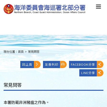
跳
到
主
要
內
容
Skip
to
main
content
現在位置：
首頁
>
常見問答
:::
回上頁
友善列印
FACEBOOK分享
LINE分享
常見問答
本署防範非洲豬瘟之作為。