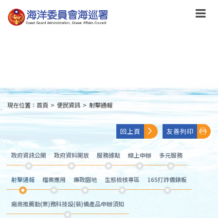
跳
到
主
要
內
容
Skip
to
main
content
現在位置：
首頁
>
便民資訊
>
射擊通報
:::
回上頁
友善列印
政府資訊公開
政府資料開放
服務據點
線上申辦
多元服務
射擊通報
檔案應用
廉政園地
生態檢核專區
165打詐儀錶板
廠商推薦勤(業)務科技設(裝)備產品申辦須知