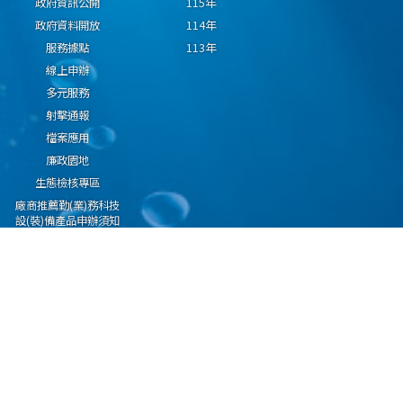
政府資訊公開
115年
政府資料開放
114年
服務據點
113年
線上申辦
多元服務
射擊通報
檔案應用
廉政園地
生態檢核專區
廠商推薦勤(業)務科技
設(裝)備產品申辦須知
因應國際情勢強化經
濟社會及民生國安韌
性專區
隱私權保護宣告
資通安全政策
資料開放宣告
海洋委員會海巡署版權所有 copyright 2009 海巡報案專線：118