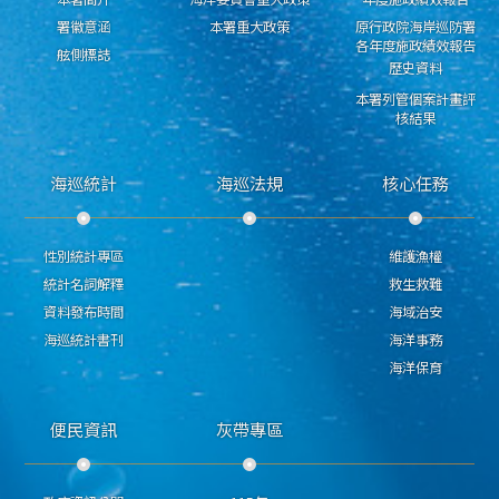
署徽意涵
本署重大政策
原行政院海岸巡防署
各年度施政績效報告
舷側標誌
歷史資料
本署列管個案計畫評
核結果
海巡統計
海巡法規
核心任務
性別統計專區
維護漁權
統計名詞解釋
救生救難
資料發布時間
海域治安
海巡統計書刊
海洋事務
海洋保育
便民資訊
灰帶專區