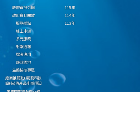
政府資訊公開
115年
政府資料開放
114年
服務據點
113年
線上申辦
多元服務
射擊通報
檔案應用
廉政園地
生態檢核專區
廠商推薦勤(業)務科技
設(裝)備產品申辦須知
因應國際情勢強化經
濟社會及民生國安韌
性專區
隱私權保護宣告
資通安全政策
資料開放宣告