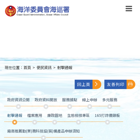
跳
到
主
要
內
容
Skip
to
main
content
現在位置：
首頁
>
便民資訊
>
射擊通報
:::
回上頁
友善列印
政府資訊公開
政府資料開放
服務據點
線上申辦
多元服務
射擊通報
檔案應用
廉政園地
生態檢核專區
165打詐儀錶板
廠商推薦勤(業)務科技設(裝)備產品申辦須知