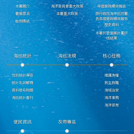
本署簡介
海洋委員會重大政策
年度施政績效報告
署徽意涵
本署重大政策
原行政院海岸巡防署
各年度施政績效報告
舷側標誌
歷史資料
本署列管個案計畫評
核結果
海巡統計
海巡法規
核心任務
性別統計專區
維護漁權
統計名詞解釋
救生救難
資料發布時間
海域治安
海巡統計書刊
海洋事務
海洋保育
便民資訊
灰帶專區