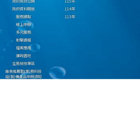
政府資訊公開
115年
政府資料開放
114年
服務據點
113年
線上申辦
多元服務
射擊通報
檔案應用
廉政園地
生態檢核專區
廠商推薦勤(業)務科技
設(裝)備產品申辦須知
因應國際情勢強化經
濟社會及民生國安韌
性專區
隱私權保護宣告
資通安全政策
資料開放宣告
海洋委員會海巡署版權所有 copyright 2009 海巡報案專線：118