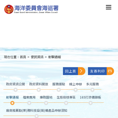
跳
到
主
要
內
容
Skip
to
main
content
現在位置：
首頁
>
便民資訊
>
射擊通報
:::
回上頁
友善列印
政府資訊公開
政府資料開放
服務據點
線上申辦
多元服務
射擊通報
檔案應用
廉政園地
生態檢核專區
165打詐儀錶板
廠商推薦勤(業)務科技設(裝)備產品申辦須知