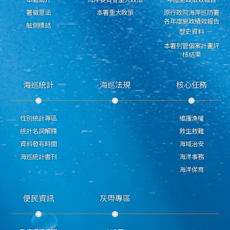
署徽意涵
本署重大政策
原行政院海岸巡防署
各年度施政績效報告
舷側標誌
歷史資料
本署列管個案計畫評
核結果
海巡統計
海巡法規
核心任務
性別統計專區
維護漁權
統計名詞解釋
救生救難
資料發布時間
海域治安
海巡統計書刊
海洋事務
海洋保育
便民資訊
灰帶專區