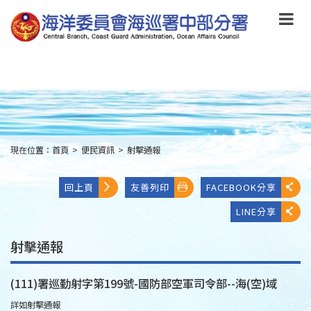
跳
到
主
要
內
容
Skip
to
main
content
現在位置：
首頁
>
便民資訊
>
射擊通報
:::
回上頁
友善列印
FACEBOOK分享
LINE分享
射擊通報
(111)署巡勤射字第199號-國防部空軍司令部--海(空)域
詳如射擊通報