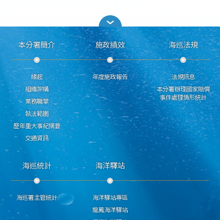
本分署簡介
施政績效
海巡法規
緣起
年度施政報告
法規訊息
組織架構
本分署辦理國家賠償
事件處理情形統計
業務職掌
執法範圍
歷年重大事紀摘要
交通資訊
海巡統計
海洋驛站
海巡署主管統計
海洋驛站專區
龍鳳海洋驛站