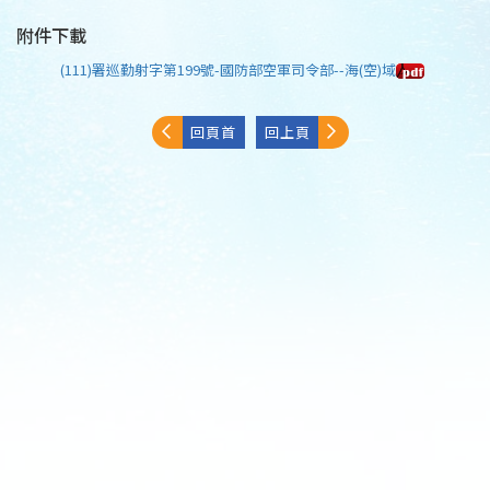
附件下載
(111)署巡勤射字第199號-國防部空軍司令部--海(空)域
回頁首
回上頁