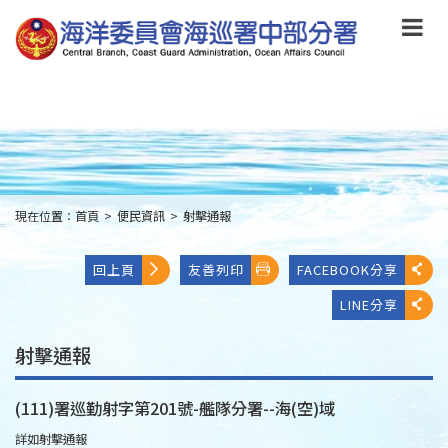
跳
到
主
要
內
容
Skip
to
main
content
現在位置：
首頁
>
便民資訊
>
射擊通報
:::
回上頁
友善列印
FACEBOOK分享
LINE分享
射擊通報
(111)署巡勤射字第201號-艦隊分署--海(空)域
詳如射擊通報