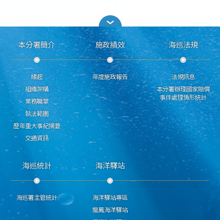
本分署簡介
施政績效
海巡法規
緣起
年度施政報告
法規訊息
組織架構
本分署辦理國家賠償
事件處理情形統計
業務職掌
執法範圍
歷年重大事紀摘要
交通資訊
海巡統計
海洋驛站
海巡署主管統計
海洋驛站專區
龍鳳海洋驛站