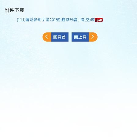
附件下載
(111)署巡勤射字第201號-艦隊分署--海(空)域
回頁首
回上頁