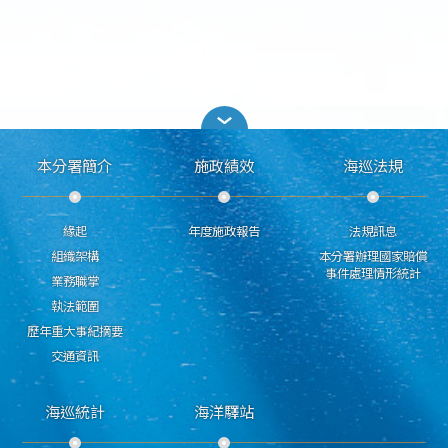
本分署簡介
施政績效
海巡法規
緣起
年度施政報告
法規訊息
組織架構
本分署辦理國家賠償
事件處理情形統計
業務職掌
執法範圍
歷年重大事紀摘要
交通資訊
海巡統計
海洋驛站