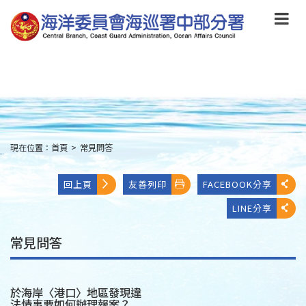
跳
到
主
要
內
容
Skip
to
main
content
現在位置：
首頁
>
常見問答
:::
回上頁
友善列印
FACEBOOK分享
LINE分享
常見問答
於海岸〈港口〉地區發現違
法情事要如何辦理報案？