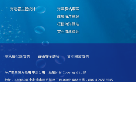
海巡署主管統計
海洋驛站專區
龍鳳海洋驛站
梧棲海洋驛站
東石海洋驛站
隱私權保護宣告
資通安全政策
資料開放宣告
海洋委員會海巡署 中部分署 版權所有 Copyright 2018
地址：436040臺中市清水區八德路三段300號 聯絡電話：886-4-26582545
緊急救難服務專線：118 [
地圖連結
]
建議使用 IE6.0 或 Firefox2.0 以上瀏覽器，最佳瀏覽解析度 1024x768
更新日期
115年08月06日
瀏覽人次
8443919