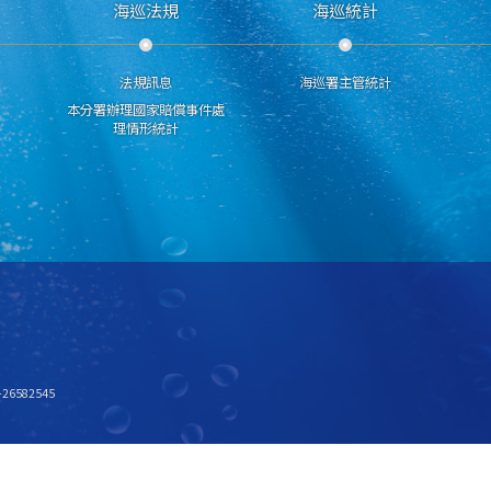
海巡法規
海巡統計
法規訊息
海巡署主管統計
本分署辦理國家賠償事件處
理情形統計
6582545
x768