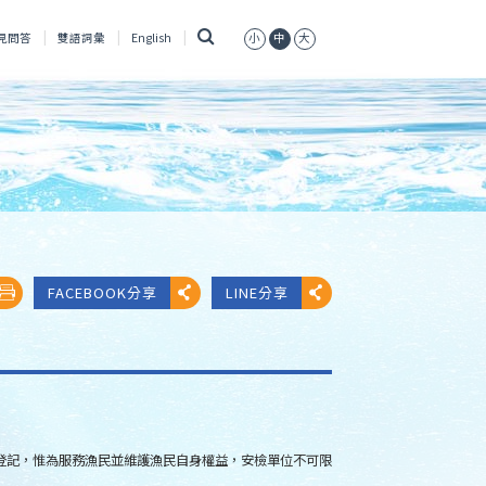
搜
見問答
雙語詞彙
English
小
中
大
尋
FACEBOOK分享
LINE分享
登記，惟為服務漁民並維護漁民自身權益，安檢單位不可限