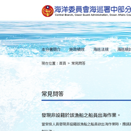
跳
到
主
要
內
容
Skip
to
main
content
本分署簡介
施政績效
海巡法規
海巡統
現在位置：
首頁
>
常見問答
:::
常見問答
發現非設籍於該漁船之船員出海作業。
當安檢人員發現非設籍該漁船之船員欲出海作業時，應請