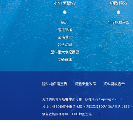
本分署簡介
施政績效
緣起
年度施政報告
組織架構
業務職掌
執法範圍
歷年重大事紀摘要
交通資訊
隱私權保護宣告
資通安全政策
資料開放宣告
海洋委員會海巡署 中部分署 版權所有 Copyright 2018
地址：436040臺中市清水區八德路三段300號 聯絡電話：886-4-2
緊急救難服務專線：118 [
地圖連結
]
建議使用 IE6.0 或 Firefox2.0 以上瀏覽器，最佳瀏覽解析度 1024
更新日期
115年08月07日
瀏覽人次
8446252