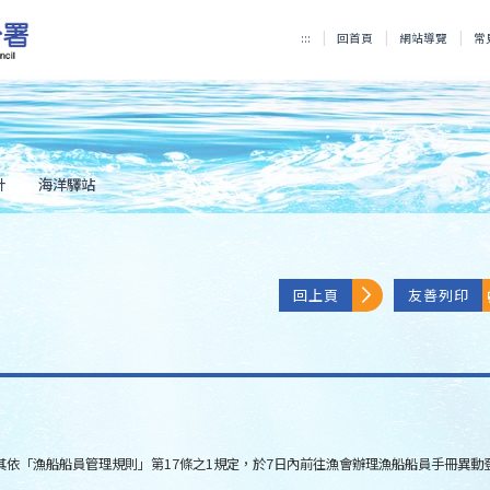
:::
回首頁
網站導覽
常
計
海洋驛站
回上頁
友善列印
其依「漁船船員管理規則」第17條之1規定，於7日內前往漁會辦理漁船船員手冊異動