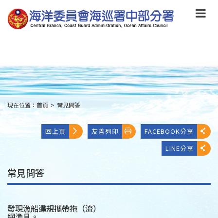
跳
到
主
要
內
容
Skip
to
main
content
現在位置：
首頁
>
常見問答
:::
回上頁
友善列印
FACEBOOK分享
LINE分享
常見問答
發現漁船違規攜帶拖（流）
網漁具。