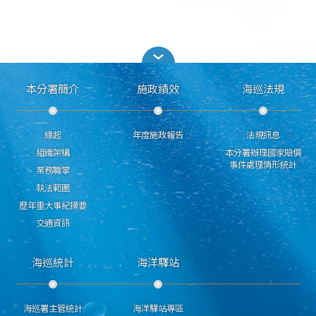
本分署簡介
施政績效
海巡法規
緣起
年度施政報告
法規訊息
組織架構
本分署辦理國家賠償
事件處理情形統計
業務職掌
執法範圍
歷年重大事紀摘要
交通資訊
海巡統計
海洋驛站
海巡署主管統計
海洋驛站專區