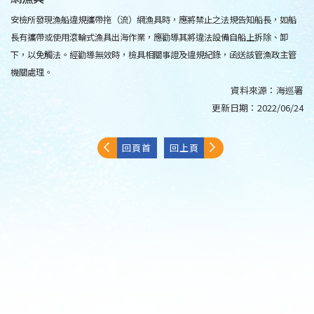
安檢所發現漁船違規攜帶拖（流）網漁具時，應將禁止之法規告知船長，如船
長有攜帶或使用滾輪式漁具出海作業，應勸導其將違法設備自船上拆除、卸
下，以免觸法。經勸導無效時，檢具相關事證及違規紀錄，函送該管漁政主管
機關處理。
資料來源：
海巡署
更新日期：
2022/06/24
回頁首
回上頁