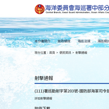
跳
到
主
要
內
容
Skip
to
main
content
本分署簡介
施政績效
海巡法規
海巡統
現在位置：
首頁
>
便民資訊
>
射擊通報
:::
射擊通報
(111)署巡勤射字第203號-國防部海軍司令部
詳如射擊通報
附件下載