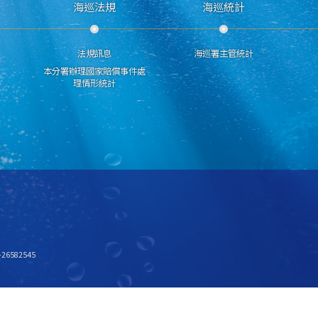
海巡法規
海巡統計
法規訊息
海巡署主管統計
本分署辦理國家賠償事件處
理情形統計
6582545
x768