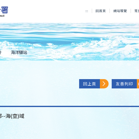
:::
回首頁
網站導覽
常
計
海洋驛站
回上頁
友善列印
--海(空)域