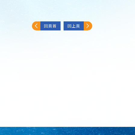
回頁首
回上頁