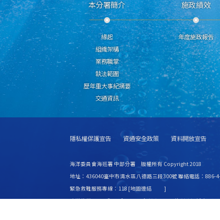
本分署簡介
施政績效
緣起
年度施政報告
組織架構
業務職掌
執法範圍
歷年重大事紀摘要
交通資訊
隱私權保護宣告
資通安全政策
資料開放宣告
海洋委員會海巡署 中部分署 版權所有 Copyright 2018
地址：436040臺中市清水區八德路三段300號 聯絡電話：886-4-2
緊急救難服務專線：118 [
地圖連結
]
建議使用 IE6.0 或 Firefox2.0 以上瀏覽器，最佳瀏覽解析度 1024
更新日期
115年08月07日
瀏覽人次
8445961