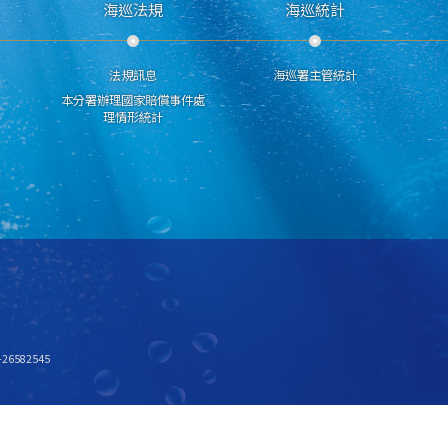
海巡法規
海巡統計
法規訊息
海巡署主管統計
本分署辦理國家賠償事件處
理情形統計
6582545
x768