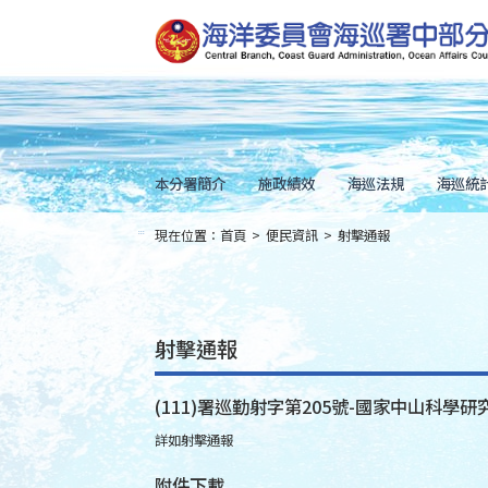
跳
到
主
要
內
容
Skip
to
main
content
本分署簡介
施政績效
海巡法規
海巡統
現在位置：
首頁
>
便民資訊
>
射擊通報
:::
射擊通報
(111)署巡勤射字第205號-國家中山科學研究
詳如射擊通報
附件下載