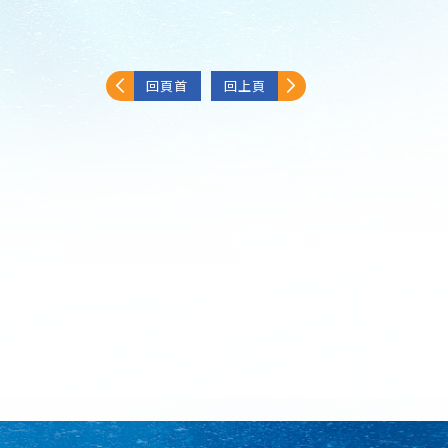
回頁首
回上頁