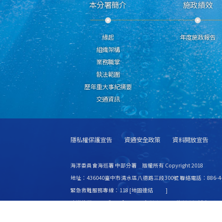
本分署簡介
施政績效
緣起
年度施政報告
組織架構
業務職掌
執法範圍
歷年重大事紀摘要
交通資訊
隱私權保護宣告
資通安全政策
資料開放宣告
海洋委員會海巡署 中部分署 版權所有 Copyright 2018
地址：436040臺中市清水區八德路三段300號 聯絡電話：886-4-2
緊急救難服務專線：118 [
地圖連結
]
建議使用 IE6.0 或 Firefox2.0 以上瀏覽器，最佳瀏覽解析度 1024
更新日期
115年08月06日
瀏覽人次
8443300