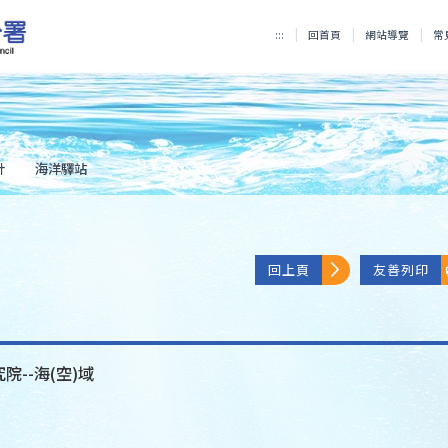
:::
回首頁
網站導覽
常
計
海洋驛站
回上頁
友善列印
院--海(空)域