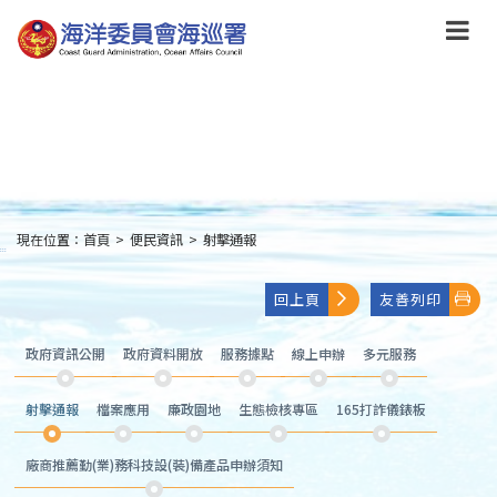
跳
到
主
要
內
容
Skip
to
main
content
現在位置：
首頁
>
便民資訊
>
射擊通報
:::
回上頁
友善列印
政府資訊公開
政府資料開放
服務據點
線上申辦
多元服務
射擊通報
檔案應用
廉政園地
生態檢核專區
165打詐儀錶板
廠商推薦勤(業)務科技設(裝)備產品申辦須知