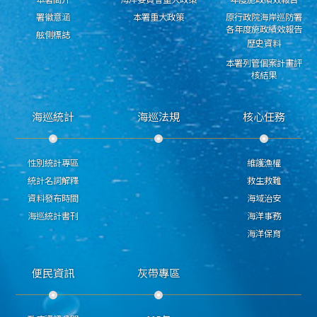
署徽意涵
本署重大政策
原行政院海岸巡防署
各年度施政績效報告
舷側標誌
歷史資料
本署列管個案計畫評
核結果
海巡統計
海巡法規
核心任務
性別統計專區
維護漁權
統計名詞解釋
救生救難
資料發布時間
海域治安
海巡統計書刊
海洋事務
海洋保育
便民資訊
灰帶專區