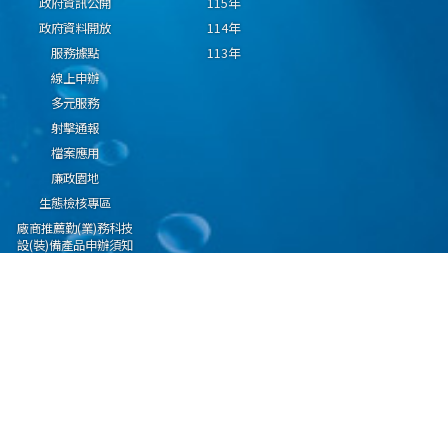
政府資訊公開
115年
政府資料開放
114年
服務據點
113年
線上申辦
多元服務
射擊通報
檔案應用
廉政園地
生態檢核專區
廠商推薦勤(業)務科技
設(裝)備產品申辦須知
因應國際情勢強化經
濟社會及民生國安韌
性專區
隱私權保護宣告
資通安全政策
資料開放宣告
海洋委員會海巡署版權所有 copyright 2009 海巡報案專線：118