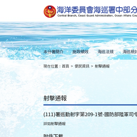
跳
到
主
要
內
容
Skip
to
main
content
本分署簡介
施政績效
海巡法規
海巡統
現在位置：
首頁
>
便民資訊
>
射擊通報
:::
射擊通報
(111)署巡勤射字第209-1號-國防部陸軍司令
詳如射擊通報
附件下載