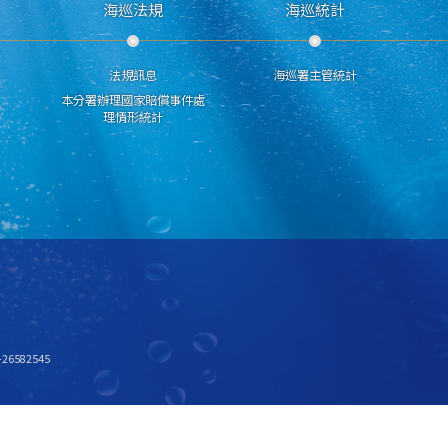
海巡法規
海巡統計
法規訊息
海巡署主管統計
本分署辦理國家賠償事件處
理情形統計
6582545
x768