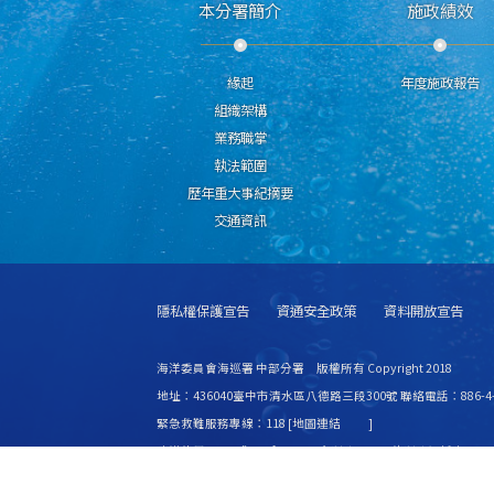
本分署簡介
施政績效
緣起
年度施政報告
組織架構
業務職掌
執法範圍
歷年重大事紀摘要
交通資訊
隱私權保護宣告
資通安全政策
資料開放宣告
海洋委員會海巡署 中部分署 版權所有 Copyright 2018
地址：436040臺中市清水區八德路三段300號 聯絡電話：886-4-2
緊急救難服務專線：118 [
地圖連結
]
建議使用 IE6.0 或 Firefox2.0 以上瀏覽器，最佳瀏覽解析度 1024
更新日期
115年08月06日
瀏覽人次
8443308