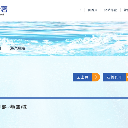
:::
回首頁
網站導覽
常
計
海洋驛站
回上頁
友善列印
部--海(空)域