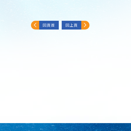
回頁首
回上頁