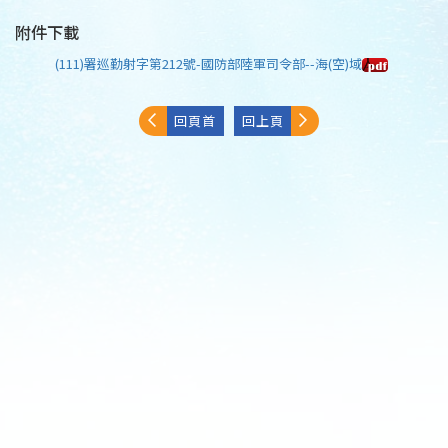
附件下載
(111)署巡勤射字第212號-國防部陸軍司令部--海(空)域
回頁首
回上頁