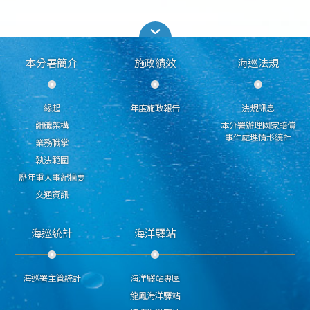
本分署簡介
施政績效
海巡法規
緣起
年度施政報告
法規訊息
組織架構
本分署辦理國家賠償
事件處理情形統計
業務職掌
執法範圍
歷年重大事紀摘要
交通資訊
海巡統計
海洋驛站
海巡署主管統計
海洋驛站專區
龍鳳海洋驛站