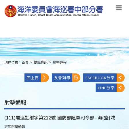
跳
到
主
要
內
容
Skip
to
main
content
現在位置：
首頁
>
便民資訊
>
射擊通報
:::
回上頁
友善列印
FACEBOOK分享
LINE分享
射擊通報
(111)署巡勤射字第212號-國防部陸軍司令部--海(空)域
詳如射擊通報