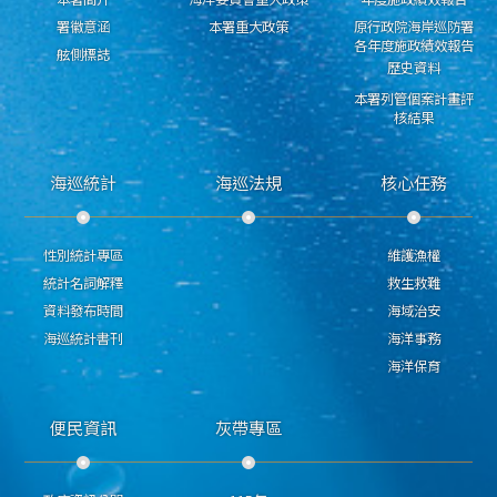
署徽意涵
本署重大政策
原行政院海岸巡防署
各年度施政績效報告
舷側標誌
歷史資料
本署列管個案計畫評
核結果
海巡統計
海巡法規
核心任務
性別統計專區
維護漁權
統計名詞解釋
救生救難
資料發布時間
海域治安
海巡統計書刊
海洋事務
海洋保育
便民資訊
灰帶專區