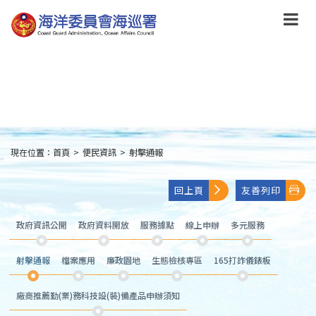
跳
到
主
要
內
容
Skip
to
main
content
現在位置：
首頁
>
便民資訊
>
射擊通報
:::
回上頁
友善列印
政府資訊公開
政府資料開放
服務據點
線上申辦
多元服務
射擊通報
檔案應用
廉政園地
生態檢核專區
165打詐儀錶板
廠商推薦勤(業)務科技設(裝)備產品申辦須知