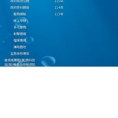
政府資訊公開
115年
政府資料開放
114年
服務據點
113年
線上申辦
多元服務
射擊通報
檔案應用
廉政園地
生態檢核專區
廠商推薦勤(業)務科技
設(裝)備產品申辦須知
因應國際情勢強化經
濟社會及民生國安韌
性專區
隱私權保護宣告
資通安全政策
資料開放宣告
海洋委員會海巡署版權所有 copyright 2009 海巡報案專線：118