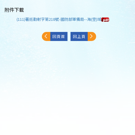
附件下載
(111)署巡勤射字第218號-國防部軍備局--海(空)域
回頁首
回上頁