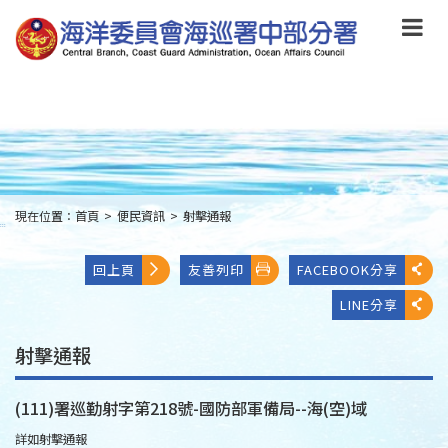
跳
到
主
要
內
容
Skip
to
main
content
現在位置：
首頁
>
便民資訊
>
射擊通報
:::
回上頁
友善列印
FACEBOOK分享
LINE分享
射擊通報
(111)署巡勤射字第218號-國防部軍備局--海(空)域
詳如射擊通報