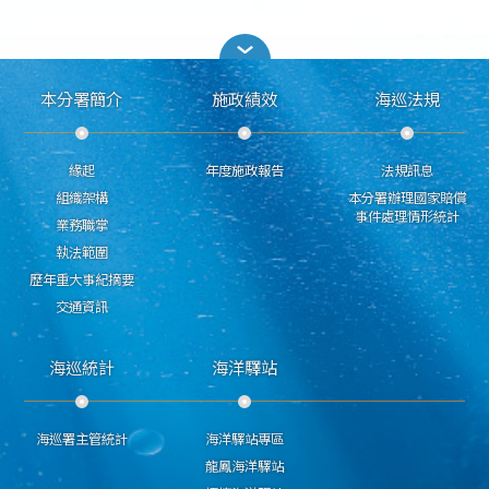
本分署簡介
施政績效
海巡法規
緣起
年度施政報告
法規訊息
組織架構
本分署辦理國家賠償
事件處理情形統計
業務職掌
執法範圍
歷年重大事紀摘要
交通資訊
海巡統計
海洋驛站
海巡署主管統計
海洋驛站專區
龍鳳海洋驛站