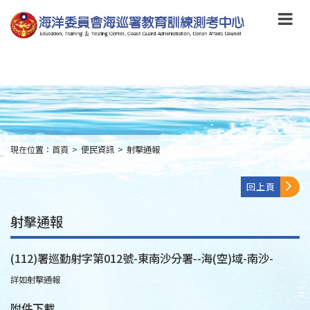
跳
到
主
要
內
容
Skip
to
main
content
現在位置：
首頁
>
便民資訊
>
射擊通報
:::
回上頁
射擊通報
(112)署巡勤射字第012號-東南沙分署--海(空)域-南沙-
詳如射擊通報
附件下載