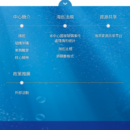
中心簡介
海巡法規
資源共享
緣起
本中心國家賠償事件
海洋資源共享平台
處理情形統計
組織架構
海巡法規
業務職掌
訴願書格式
核心精神
政策推廣
外部活動