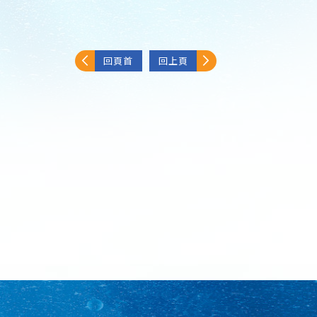
回頁首
回上頁