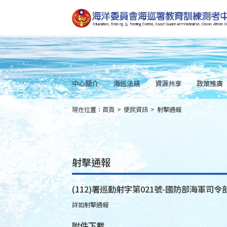
跳
到
主
要
內
容
Skip
to
main
content
中心簡介
海巡法規
資源共享
政策推廣
現在位置：
首頁
>
便民資訊
>
射擊通報
:::
射擊通報
(112)署巡勤射字第021號-國防部海軍司令部
詳如射擊通報
附件下載