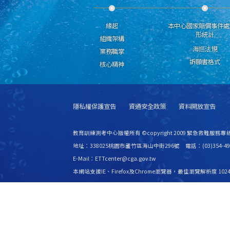
緣起
本中心國家賠償事件處
形統計
組織架構
海巡法規
業務職掌
訴願書格式
核心精神
隱私權保護宣告
資通安全政策
資料開放宣告
教育訓練測考中心版權所有 ©copyright 2009 緊急救難服務專線
地址：338025桃園市蘆竹區海山中街296號 電話：(03)354-49
E-Mail：ETTcenter@cga.gov.tw
本網站支援IE、Firefox及Chrome瀏覽器，最佳瀏覽解析度 1024
更新日期
115年08月08日
瀏覽人次
2531127