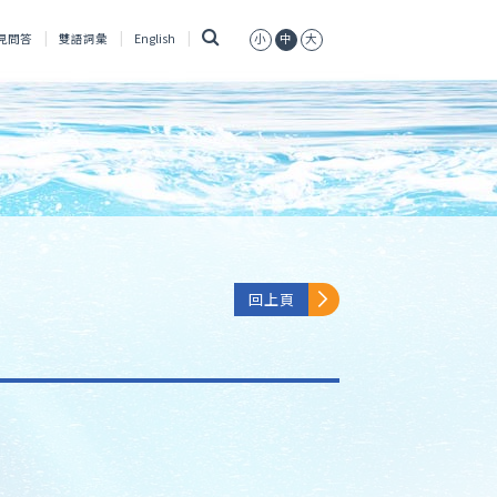
搜
見問答
雙語詞彙
English
小
中
大
尋
回上頁