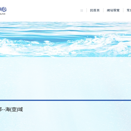
:::
回首頁
網站導覽
常
--海(空)域