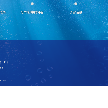
理情
海洋資源共享平台
外部活動
：118
85
x768