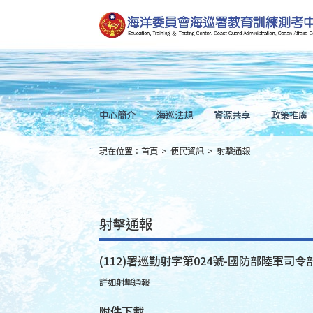
跳
到
主
要
內
容
Skip
to
main
content
中心簡介
海巡法規
資源共享
政策推廣
現在位置：
首頁
>
便民資訊
>
射擊通報
:::
射擊通報
(112)署巡勤射字第024號-國防部陸軍司令部
詳如射擊通報
附件下載