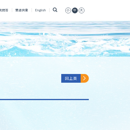
搜
見問答
雙語詞彙
English
小
中
大
尋
回上頁