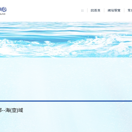
:::
回首頁
網站導覽
常
--海(空)域