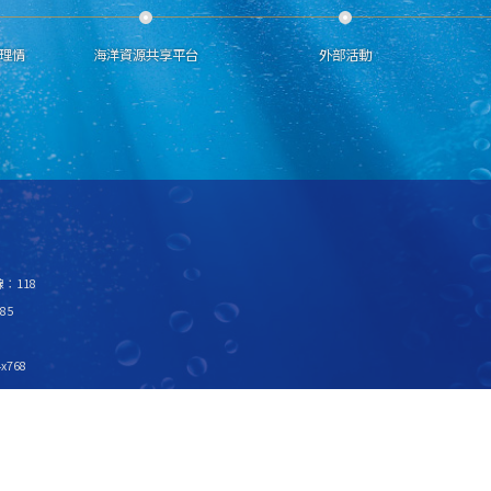
理情
海洋資源共享平台
外部活動
：118
85
x768