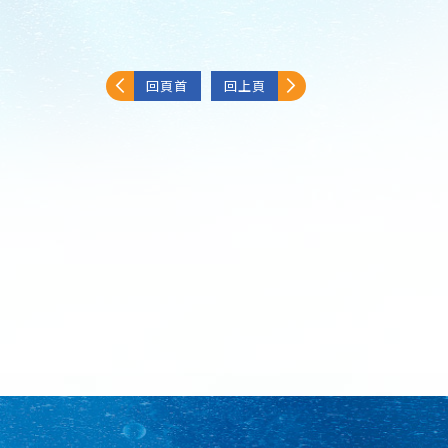
回頁首
回上頁