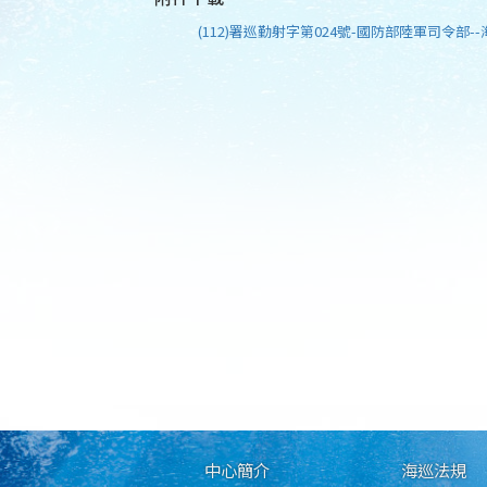
(112)署巡勤射字第024號-國防部陸軍司令部--
中心簡介
海巡法規