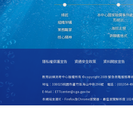
緣起
本中心國家賠償事件處
形統計
組織架構
海巡法規
業務職掌
訴願書格式
核心精神
隱私權保護宣告
資通安全政策
資料開放宣告
教育訓練測考中心版權所有 ©copyright 2009 緊急救難服務專線
地址：338025桃園市蘆竹區海山中街296號 電話：(03)354-49
E-Mail：ETTcenter@cga.gov.tw
本網站支援IE、Firefox及Chrome瀏覽器，最佳瀏覽解析度 1024
更新日期
115年08月06日
瀏覽人次
2527152