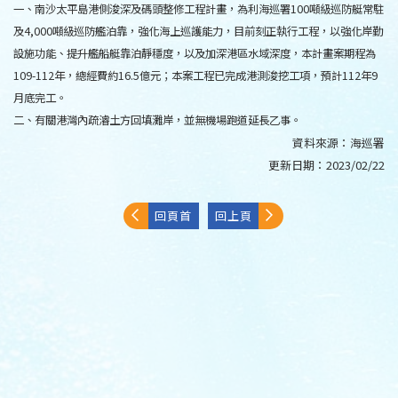
一、南沙太平島港側浚深及碼頭整修工程計畫，為利海巡署100噸級巡防艇常駐
及4,000噸級巡防艦泊靠，強化海上巡護能力，目前刻正執行工程，以強化岸勤
設施功能、提升艦船艇靠泊靜穩度，以及加深港區水域深度，本計畫案期程為
109-112年，總經費約16.5億元；本案工程已完成港測浚挖工項，預計112年9
月底完工。
二、有關港灣內疏濬土方回填灘岸，並無機場跑道延長乙事。
資料來源：
海巡署
更新日期：
2023/02/22
回頁首
回上頁