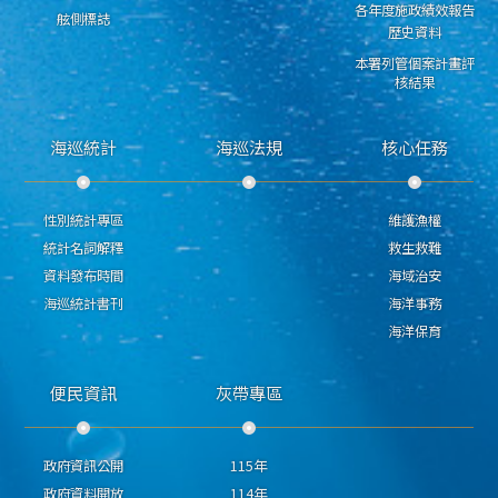
各年度施政績效報告
舷側標誌
歷史資料
本署列管個案計畫評
核結果
海巡統計
海巡法規
核心任務
性別統計專區
維護漁權
統計名詞解釋
救生救難
資料發布時間
海域治安
海巡統計書刊
海洋事務
海洋保育
便民資訊
灰帶專區
政府資訊公開
115年
政府資料開放
114年