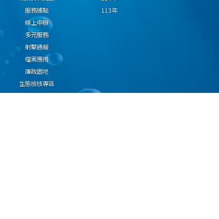
服務據點
113年
線上申辦
多元服務
射擊通報
檔案應用
廉政園地
生態檢核專區
廠商推薦勤(業)務科技
設(裝)備產品申辦須知
因應國際情勢強化經
濟社會及民生國安韌
性專區
隱私權保護宣告
資通安全政策
資料開放宣告
海洋委員會海巡署版權所有 copyright 2009 海巡報案專線：118
地址：116080台北市文山區興隆路3段296號 電話：(02)2239-9201