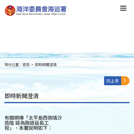
跳
到
主
要
內
容
Skip
to
main
content
現在位置：
首頁
>
即時新聞澄清
:::
回上頁
即時新聞澄清
有關網傳「太平島西側填沙
造陸 疑為跑道延長工
程」，本署說明如下：