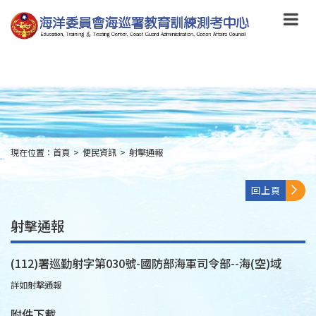
跳
到
主
要
內
容
Skip
to
main
content
現在位置：
首頁
>
便民資訊
>
射擊通報
:::
回上頁
射擊通報
(112)署巡勤射字第030號-國防部海軍司令部--海(空)域
詳如射擊通報
附件下載