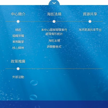
中心簡介
海巡法規
資源共享
緣起
本中心國家賠償事件
海洋資源共享平台
處理情形統計
組織架構
海巡法規
業務職掌
訴願書格式
核心精神
政策推廣
外部活動