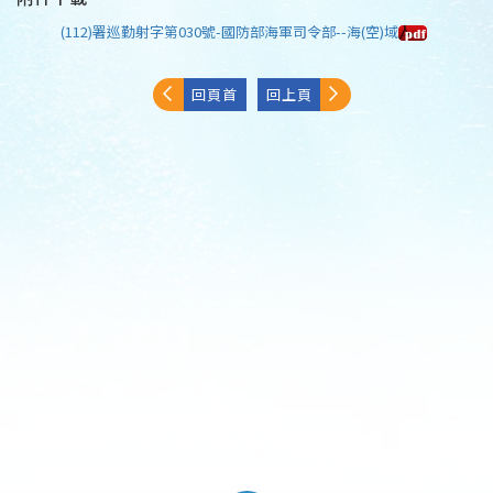
(112)署巡勤射字第030號-國防部海軍司令部--海(空)域
回頁首
回上頁