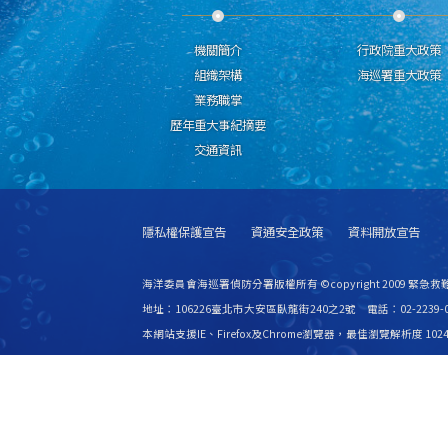
機關簡介
行政院重大政策
組織架構
海巡署重大政策
業務職掌
歷年重大事紀摘要
交通資訊
隱私權保護宣告
資通安全政策
資料開放宣告
海洋委員會海巡署偵防分署版權所有 ©copyright 2009 緊急
地址：106226臺北市大安區臥龍街240之2號 電話：02-2239-0
本網站支援IE、Firefox及Chrome瀏覽器，最佳瀏覽解析度 1024
更新日期
115年08月07日
瀏覽人次
2815382