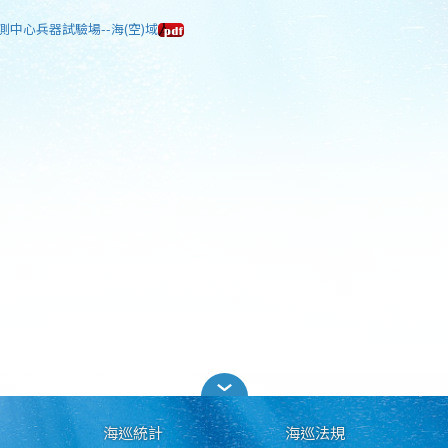
測中心兵器試驗場--海(空)域
海巡統計
海巡法規