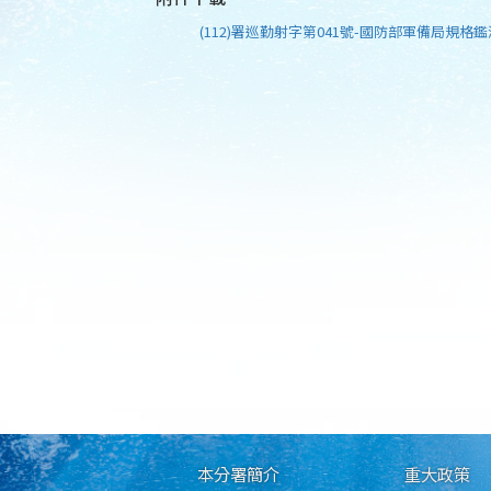
(112)署巡勤射字第041號-國防部軍備局規格鑑
本分署簡介
重大政策