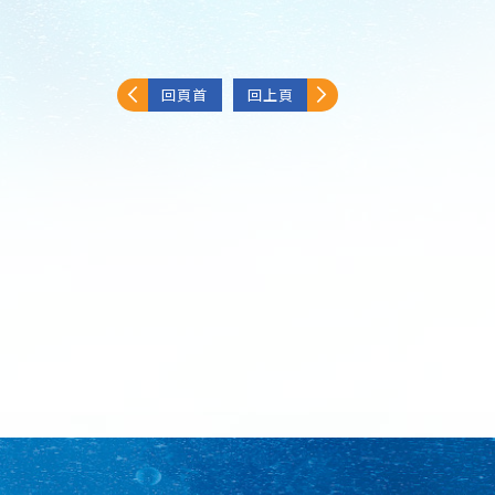
回頁首
回上頁