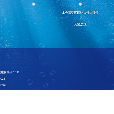
本分署受理國賠事件辦理情
形
海巡法規
救難服務專線：118
026
x768