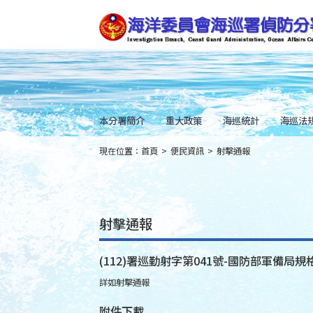
跳
到
主
要
內
容
Skip
to
main
content
本分署簡介
重大政策
海巡統計
海巡法
現在位置：
首頁
>
便民資訊
>
射擊通報
:::
射擊通報
(112)署巡勤射字第041號-國防部軍備局規
詳如射擊通報
附件下載