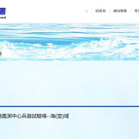
:::
回首頁
網站導覽
常
規
格鑑測中心兵器試驗場--海(空)域