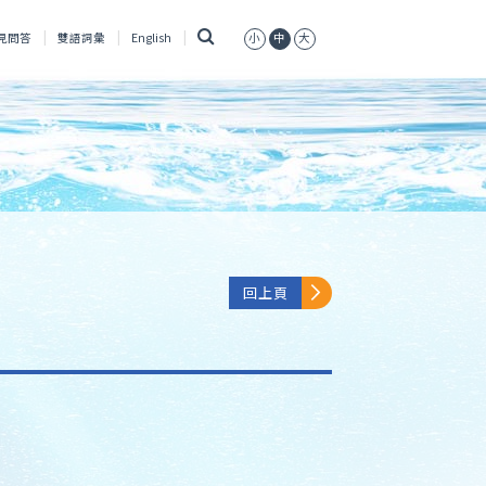
搜
見問答
雙語詞彙
English
小
中
大
尋
回上頁