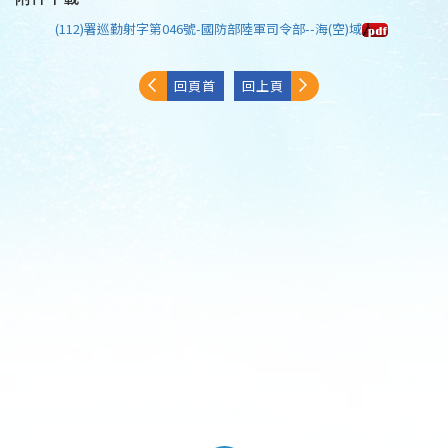
(112)署巡勤射字第046號-國防部陸軍司令部--海(空)域
回頁首
回上頁