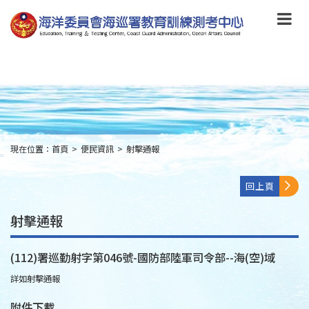
跳
到
主
要
內
容
Skip
to
main
content
現在位置：
首頁
>
便民資訊
>
射擊通報
:::
回上頁
射擊通報
(112)署巡勤射字第046號-國防部陸軍司令部--海(空)域
詳如射擊通報
附件下載