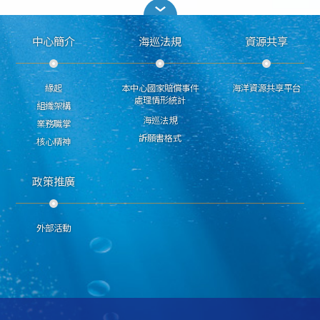
中心簡介
海巡法規
資源共享
緣起
本中心國家賠償事件
海洋資源共享平台
處理情形統計
組織架構
海巡法規
業務職掌
訴願書格式
核心精神
政策推廣
外部活動