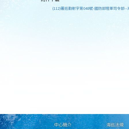
(112)署巡勤射字第048號-國防部陸軍司令部--
中心簡介
海巡法規