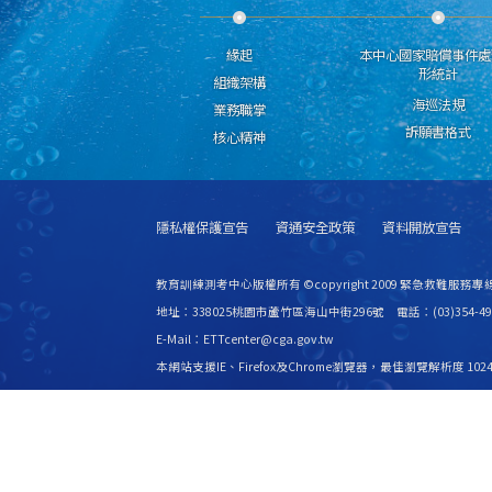
緣起
本中心國家賠償事件處
形統計
組織架構
海巡法規
業務職掌
訴願書格式
核心精神
隱私權保護宣告
資通安全政策
資料開放宣告
教育訓練測考中心版權所有 ©copyright 2009 緊急救難服務專線
地址：338025桃園市蘆竹區海山中街296號 電話：(03)354-49
E-Mail：ETTcenter@cga.gov.tw
本網站支援IE、Firefox及Chrome瀏覽器，最佳瀏覽解析度 1024
更新日期
115年08月07日
瀏覽人次
2528928