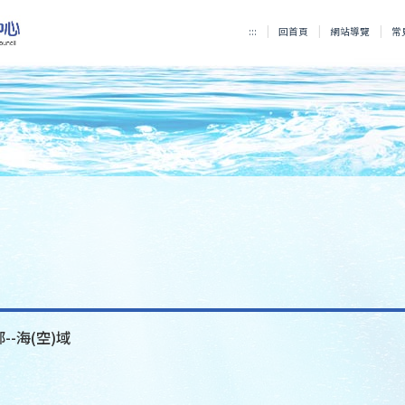
:::
回首頁
網站導覽
常
--海(空)域