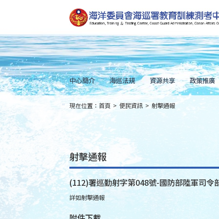
跳
到
主
要
內
容
Skip
to
main
content
中心簡介
海巡法規
資源共享
政策推廣
現在位置：
首頁
>
便民資訊
>
射擊通報
:::
射擊通報
(112)署巡勤射字第048號-國防部陸軍司令部
詳如射擊通報
附件下載