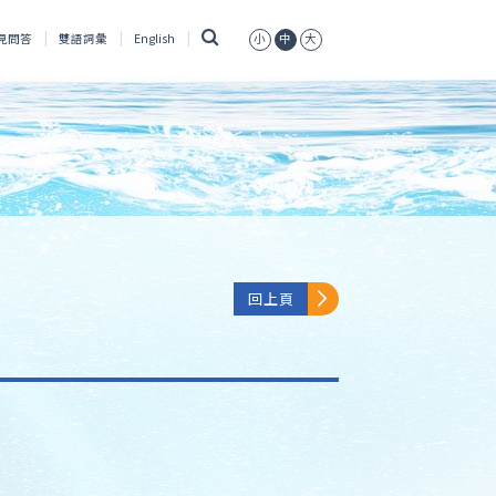
搜
見問答
雙語詞彙
English
小
中
大
尋
回上頁