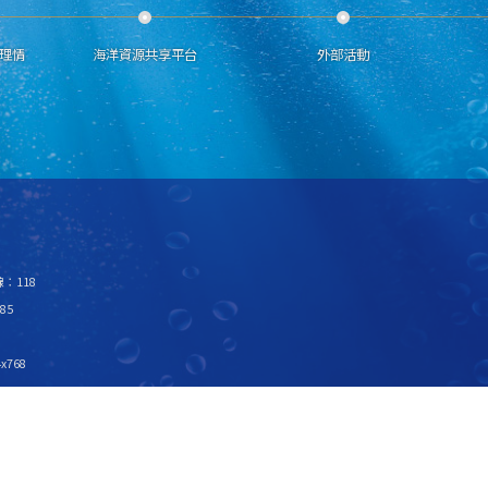
理情
海洋資源共享平台
外部活動
：118
85
x768