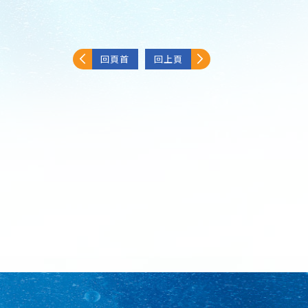
回頁首
回上頁