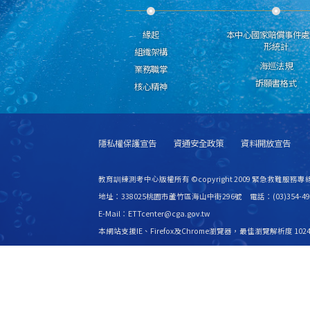
緣起
本中心國家賠償事件處
形統計
組織架構
海巡法規
業務職掌
訴願書格式
核心精神
隱私權保護宣告
資通安全政策
資料開放宣告
教育訓練測考中心版權所有 ©copyright 2009 緊急救難服務專線
地址：338025桃園市蘆竹區海山中街296號 電話：(03)354-49
E-Mail：ETTcenter@cga.gov.tw
本網站支援IE、Firefox及Chrome瀏覽器，最佳瀏覽解析度 1024
更新日期
115年08月06日
瀏覽人次
2527682