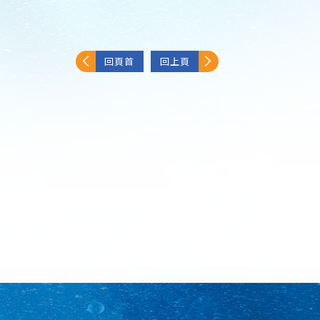
回頁首
回上頁