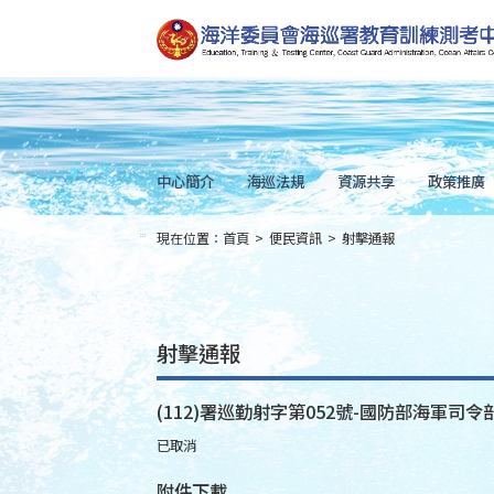
跳
到
主
要
內
容
Skip
to
main
content
中心簡介
海巡法規
資源共享
政策推廣
現在位置：
首頁
>
便民資訊
>
射擊通報
:::
射擊通報
(112)署巡勤射字第052號-國防部海軍司令
已取消
附件下載