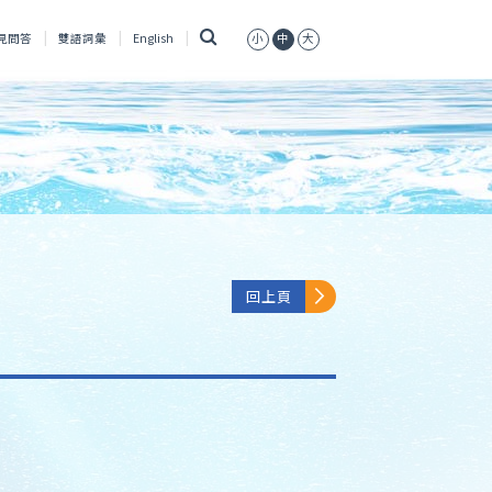
搜
見問答
雙語詞彙
English
小
中
大
尋
回上頁