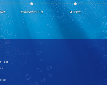
理情
海洋資源共享平台
外部活動
：118
85
x768