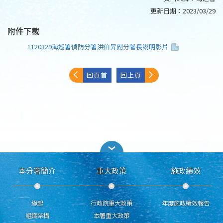
更新日期：
2023/03/29
附件下載
1120329海巡署偵防分署洪伯昇副分署長說明影片
回頁首
回上頁
本分署簡介
重大政策
施政績效
緣起
行政院重大政策
年度施政績效報告
組織架構
本署重大政策