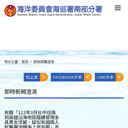
跳
到
主
要
內
容
Skip
to
main
content
現在位置：
首頁
>
即時新聞澄清
:::
回上頁
FACEBOOK分享
LINE分享
即時新聞澄清
有關「112年3月台中往南
到高雄沿海地區陸續發現多
具男女浮屍，疑似有越南人
蛇集團涉嫌海上丟包案」本