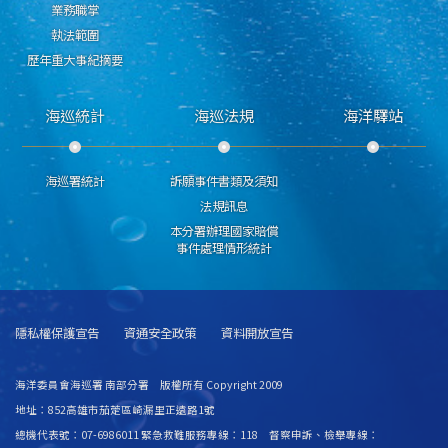
業務職掌
執法範圍
歷年重大事紀摘要
海巡統計
海巡法規
海洋驛站
海巡署統計
訴願事件書類及須知
法規訊息
本分署辦理國家賠償
事件處理情形統計
隱私權保護宣告
資通安全政策
資料開放宣告
海洋委員會海巡署 南部分署 版權所有 Copyright 2009
地址：852高雄市茄萣區崎漏里正遠路1號
總機代表號：07-6986011 緊急救難服務專線：118 督察申訴、檢舉專線：