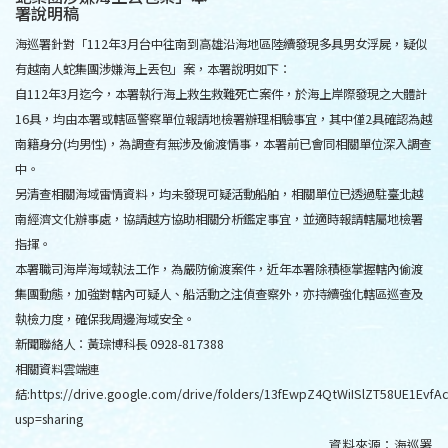
署說明稿
海巡署針對「112年3月台中往南到高雄沿海地區陸續發現多具男女浮屍，疑似
有越南人蛇集團涉嫌海上丟包」案，本署說明如下：
自112年3月迄今，本署執行海上救生救難死亡案件，於海上岸際發現之大體計
16具，均由本署或轄區警察單位報請地檢署辦理相驗事宜，其中僅2具確認為越
南籍身分(均男性)，為調查有無涉及偷渡情事，本署前已會同相關單位深入調查
中。
另清查相關海域雷情資料，均未發現可疑活動船舶，相關單位已透過駐臺北越
南經濟文化辦事處，協請越方協助相關分析鑑定事宜，並適時報請轄屬地檢署
指揮。
本署職司海岸海域執法工作，為嚴防偷渡案件，近年本署除積極掌握轄內偷渡
集團動態，加強對轄內可疑人、船活動之注偵查察外，亦持續強化轄區巡查及
執檢力度，確保我周邊海域安全。
新聞聯絡人：黃琮博科長 0928-817388
相關資料雲端連
結:https://drive.google.com/drive/folders/13fEwpZ4QtWiISlZT58UE1Evf
usp=sharing
資料來源：
海巡署