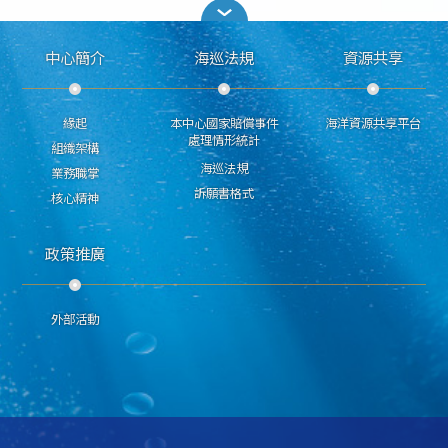
中心簡介
海巡法規
資源共享
緣起
本中心國家賠償事件
海洋資源共享平台
處理情形統計
組織架構
海巡法規
業務職掌
訴願書格式
核心精神
政策推廣
外部活動