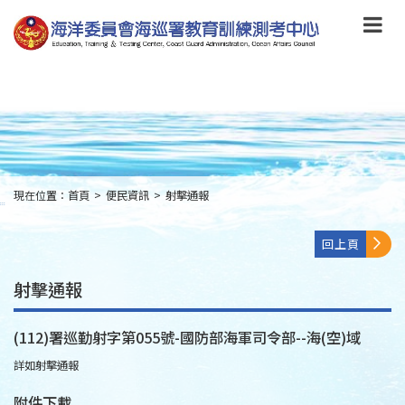
跳
到
主
要
內
容
Skip
to
main
content
現在位置：
首頁
>
便民資訊
>
射擊通報
:::
回上頁
射擊通報
(112)署巡勤射字第055號-國防部海軍司令部--海(空)域
詳如射擊通報
附件下載