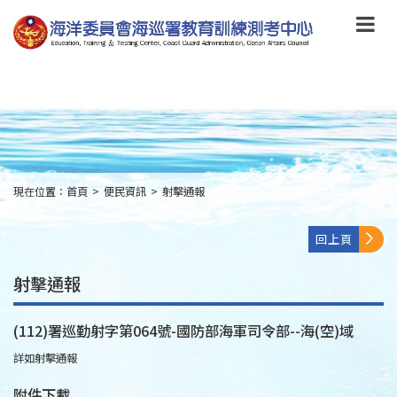
跳
到
主
要
內
容
Skip
to
main
content
現在位置：
首頁
>
便民資訊
>
射擊通報
:::
回上頁
射擊通報
(112)署巡勤射字第064號-國防部海軍司令部--海(空)域
詳如射擊通報
附件下載