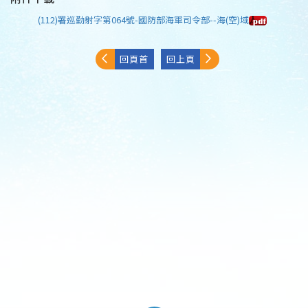
(112)署巡勤射字第064號-國防部海軍司令部--海(空)域
回頁首
回上頁