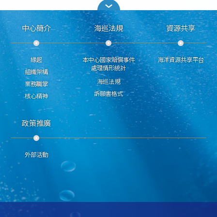
中心簡介
海巡法規
資源共享
緣起
本中心國家賠償事件
海洋資源共享平台
處理情形統計
組織架構
海巡法規
業務職掌
訴願書格式
核心精神
政策推廣
外部活動