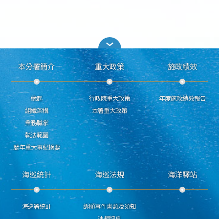
本分署簡介
重大政策
施政績效
緣起
行政院重大政策
年度施政績效報告
組織架構
本署重大政策
業務職掌
執法範圍
歷年重大事紀摘要
海巡統計
海巡法規
海洋驛站
海巡署統計
訴願事件書類及須知
法規訊息