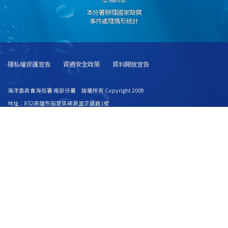
本分署辦理國家賠償
事件處理情形統計
隱私權保護宣告
資通安全政策
資料開放宣告
海洋委員會海巡署 南部分署 版權所有 Copyright 2009
地址：852高雄市茄萣區崎漏里正遠路1號
總機代表號：07-6986011 緊急救難服務專線：118 督察申訴、檢舉專線：
0800700003
E-Mail：southmaster@cga.gov.tw 傳真號碼：07-6989407
建議使用 IE6.0 或 Firefox2.0 以上瀏覽器，最佳瀏覽解析度 1024x768
若您無法讀取PDF格式文件，請
點選下載 Acrobat Reader 安裝程式