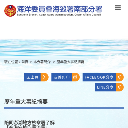
跳
到
主
要
內
容
Skip
to
main
content
現在位置：
首頁
>
本分署簡介
>
歷年重大事紀摘要
:::
回上頁
友善列印
FACEBOOK分享
LINE分享
歷年重大事紀摘要
陪同澎湖地方檢察署了解
「商港安檢作業流程」