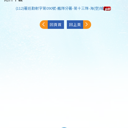
(112)署巡勤射字第090號-艦隊分署-第十三隊-海(空)域
回頁首
回上頁