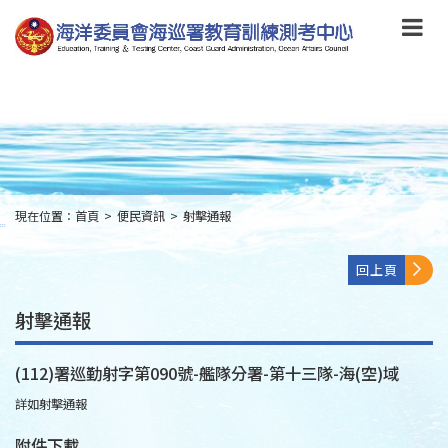
跳
到
主
要
內
容
Skip
to
main
content
現在位置：
首頁
>
便民資訊
>
射擊通報
:::
回上頁
射擊通報
(112)署巡勤射字第090號-艦隊分署-第十三隊-海(空)域
詳如射擊通報
附件下載