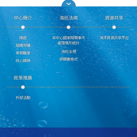
中心簡介
海巡法規
資源共享
緣起
本中心國家賠償事件
海洋資源共享平台
處理情形統計
組織架構
海巡法規
業務職掌
訴願書格式
核心精神
政策推廣
外部活動