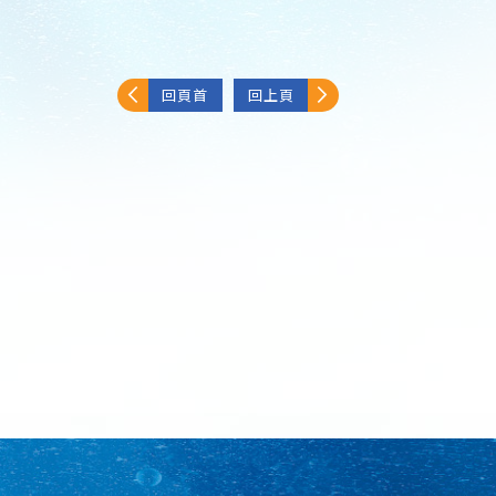
回頁首
回上頁