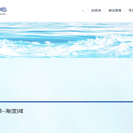
:::
回首頁
網站導覽
常
--海(空)域