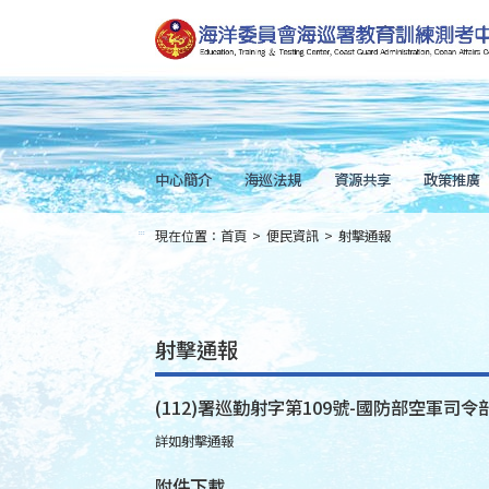
跳
到
主
要
內
容
Skip
to
main
content
中心簡介
海巡法規
資源共享
政策推廣
現在位置：
首頁
>
便民資訊
>
射擊通報
:::
射擊通報
(112)署巡勤射字第109號-國防部空軍司令部
詳如射擊通報
附件下載