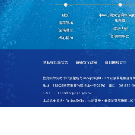
緣起
本中心國家賠償事件處
形統計
組織架構
海巡法規
業務職掌
訴願書格式
核心精神
隱私權保護宣告
資通安全政策
資料開放宣告
教育訓練測考中心版權所有 ©copyright 2009 緊急救難服務專線
地址：338025桃園市蘆竹區海山中街296號 電話：(03)354-49
E-Mail：ETTcenter@cga.gov.tw
本網站支援IE、Firefox及Chrome瀏覽器，最佳瀏覽解析度 1024
更新日期
115年08月07日
瀏覽人次
2529925