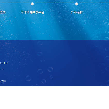
理情
海洋資源共享平台
外部活動
：118
85
x768