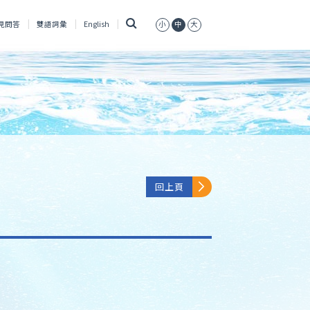
搜
見問答
雙語詞彙
English
小
中
大
尋
回上頁