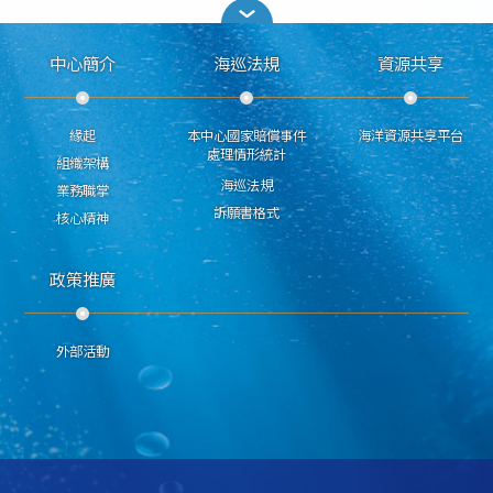
中心簡介
海巡法規
資源共享
緣起
本中心國家賠償事件
海洋資源共享平台
處理情形統計
組織架構
海巡法規
業務職掌
訴願書格式
核心精神
政策推廣
外部活動