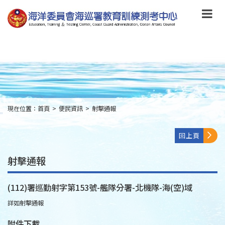
跳
到
主
要
內
容
Skip
to
main
content
現在位置：
首頁
>
便民資訊
>
射擊通報
:::
回上頁
射擊通報
(112)署巡勤射字第153號-艦隊分署-北機隊-海(空)域
詳如射擊通報
附件下載