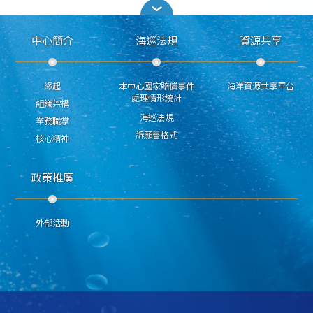
中心簡介
海巡法規
資源共享
緣起
本中心國家賠償事件
海洋資源共享平台
處理情形統計
組織架構
海巡法規
業務職掌
訴願書格式
核心精神
政策推廣
外部活動