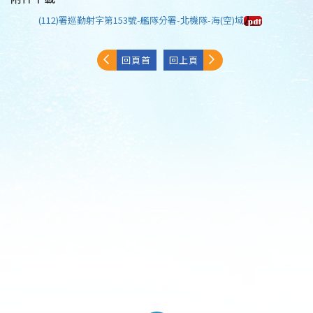
(112)署巡勤射字第153號-艦隊分署-北機隊-海(空)域
回頁首
回上頁