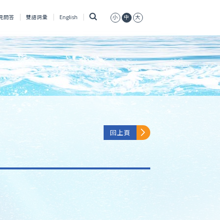
搜
見問答
雙語詞彙
English
小
中
大
尋
回上頁