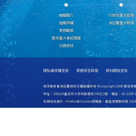
機關簡介
行政院重大政策
組織架構
海巡署重大政策
業務職掌
歷年重大事紀摘要
交通資訊
隱私權保護宣告
資通安全政策
資料開放宣告
海洋委員會海巡署偵防分署版權所有 ©copyright 2009 緊急
地址：106226臺北市大安區臥龍街240之2號 電話：02-2239-0
本網站支援IE、Firefox及Chrome瀏覽器，最佳瀏覽解析度 1024
更新日期
115年08月07日
瀏覽人次
2815338