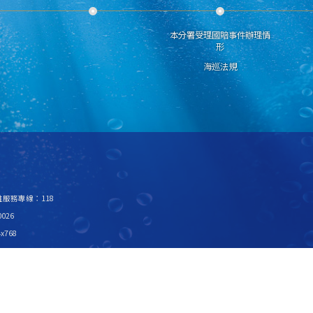
本分署受理國賠事件辦理情
形
海巡法規
救難服務專線：118
026
x768