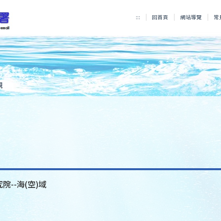
:::
回首頁
網站導覽
常
規
院--海(空)域