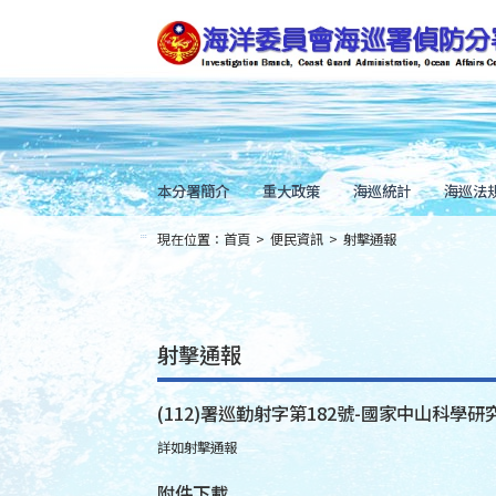
跳
到
主
要
內
容
Skip
to
main
content
本分署簡介
重大政策
海巡統計
海巡法
現在位置：
首頁
>
便民資訊
>
射擊通報
:::
射擊通報
(112)署巡勤射字第182號-國家中山科學研究
詳如射擊通報
附件下載