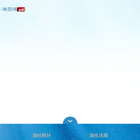
-海(空)域
海巡統計
海巡法規