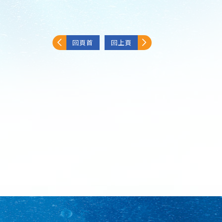
回頁首
回上頁