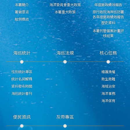
本署簡介
海洋委員會重大政策
年度施政績效報告
署徽意涵
本署重大政策
原行政院海岸巡防署
各年度施政績效報告
舷側標誌
歷史資料
本署列管個案計畫評
核結果
海巡統計
海巡法規
核心任務
性別統計專區
維護漁權
統計名詞解釋
救生救難
資料發布時間
海域治安
海巡統計書刊
海洋事務
海洋保育
便民資訊
灰帶專區