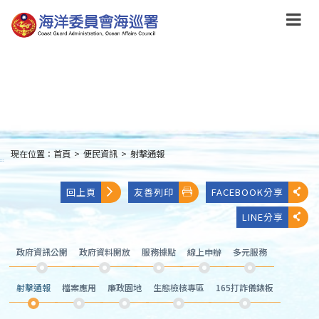
跳
到
主
要
內
容
Skip
to
main
content
現在位置：
首頁
>
便民資訊
>
射擊通報
:::
回上頁
友善列印
FACEBOOK分享
LINE分享
政府資訊公開
政府資料開放
服務據點
線上申辦
多元服務
射擊通報
檔案應用
廉政園地
生態檢核專區
165打詐儀錶板