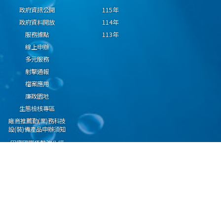
政府資訊公開
115年
政府資料開放
114年
服務據點
113年
線上申辦
多元服務
射擊通報
檔案應用
廉政園地
生態檢核專區
廠商推薦勤(業)務科技
設(裝)備產品申辦須知
因應國際情勢強化經
濟社會及民生國安韌
性專區
隱私權保護宣告
資通安全政策
資料開放宣告