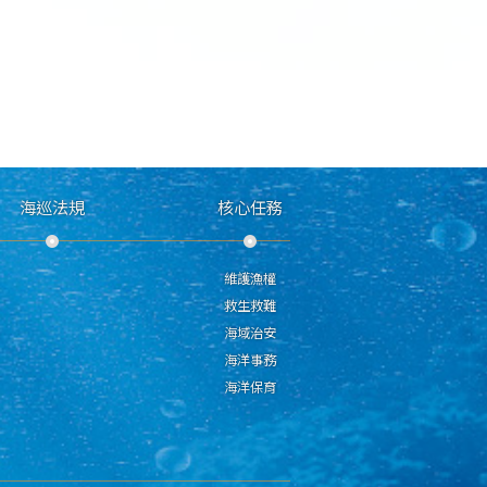
海巡法規
核心任務
維護漁權
救生救難
海域治安
海洋事務
海洋保育