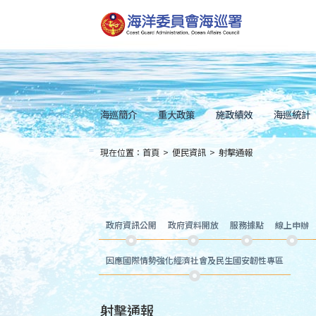
跳
到
主
要
內
容
Skip
to
main
content
海巡簡介
重大政策
施政績效
海巡統計
現在位置：
首頁
>
便民資訊
>
射擊通報
:::
政府資訊公開
政府資料開放
服務據點
線上申辦
因應國際情勢強化經濟社會及民生國安韌性專區
射擊通報