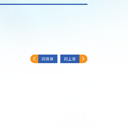
回頁首
回上頁