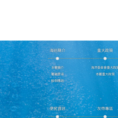
海巡簡介
重大政策
本署簡介
海洋委員會重大政
署徽意涵
本署重大政策
舷側標誌
便民資訊
灰帶專區