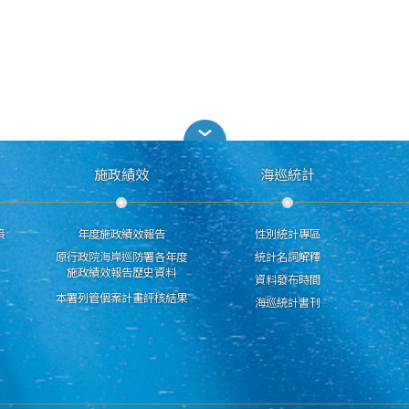
施政績效
海巡統計
策
年度施政績效報告
性別統計專區
原行政院海岸巡防署各年度
統計名詞解釋
施政績效報告歷史資料
資料發布時間
本署列管個案計畫評核結果
海巡統計書刊