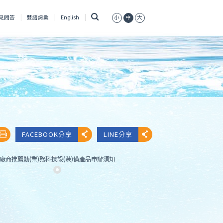
搜
見問答
雙語詞彙
English
小
中
大
尋
FACEBOOK分享
LINE分享
廠商推薦勤(業)務科技設(裝)備產品申辦須知