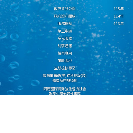
政府資訊公開
115年
政府資料開放
114年
服務據點
113年
線上申辦
多元服務
射擊通報
檔案應用
廉政園地
生態檢核專區
廠商推薦勤(業)務科技設(裝)
備產品申辦須知
因應國際情勢強化經濟社會
及民生國安韌性專區
隱私權保護宣告
資通安全政策
資料開放宣告