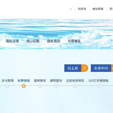
:::
回首頁
網站導覽
常
海巡法規
核心任務
便民資訊
灰帶專區
回上頁
友善列印
多元服務
射擊通報
檔案應用
廉政園地
生態檢核專區
165打詐儀錶板