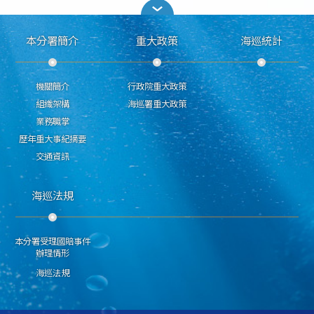
本分署簡介
重大政策
海巡統計
機關簡介
行政院重大政策
組織架構
海巡署重大政策
業務職掌
歷年重大事紀摘要
交通資訊
海巡法規
本分署受理國賠事件
辦理情形
海巡法規