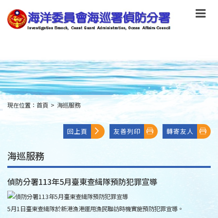
跳
到
主
要
內
容
Skip
to
main
content
現在位置：
首頁
>
海巡服務
:::
回上頁
友善列印
轉寄友人
海巡服務
偵防分署113年5月臺東查緝隊預防犯罪宣導
5月1日臺東查緝隊於新港漁港運用漁民聯訪時機實施預防犯罪宣導。