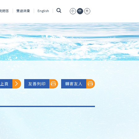
搜
見問答
雙語詞彙
English
小
中
大
尋
上頁
友善列印
轉寄友人