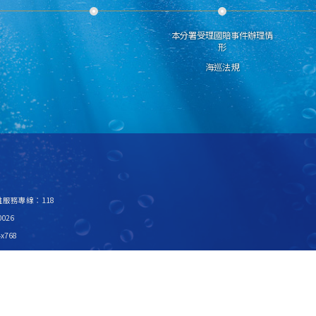
本分署受理國賠事件辦理情
形
海巡法規
救難服務專線：118
026
x768