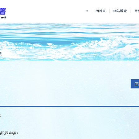
:::
回首頁
網站導覽
常
規
回
導
防犯罪宣導。