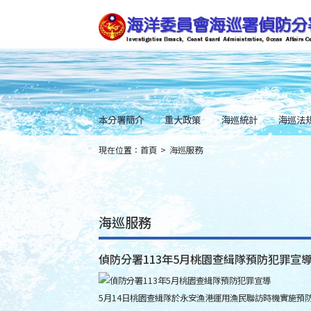
跳
到
主
要
內
容
Skip
to
main
content
本分署簡介
重大政策
海巡統計
海巡法
現在位置：
首頁
>
海巡服務
:::
海巡服務
偵防分署113年5月桃園查緝隊預防犯罪宣
5月14日桃園查緝隊於永安漁港運用漁民聯訪時機實施預