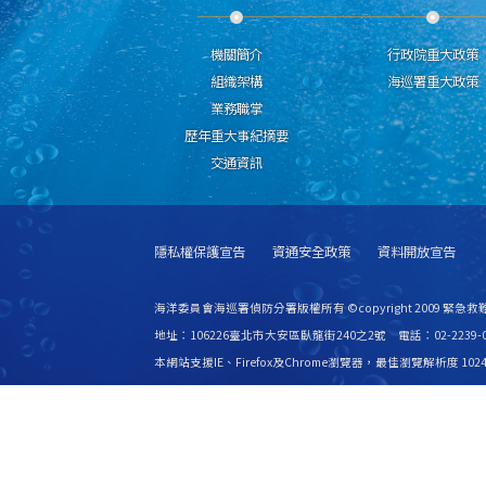
機關簡介
行政院重大政策
組織架構
海巡署重大政策
業務職掌
歷年重大事紀摘要
交通資訊
隱私權保護宣告
資通安全政策
資料開放宣告
海洋委員會海巡署偵防分署版權所有 ©copyright 2009 緊急
地址：106226臺北市大安區臥龍街240之2號 電話：02-2239-0
本網站支援IE、Firefox及Chrome瀏覽器，最佳瀏覽解析度 1024
更新日期
115年08月07日
瀏覽人次
2815753