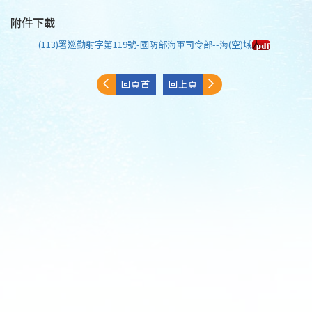
附件下載
(113)署巡勤射字第119號-國防部海軍司令部--海(空)域
回頁首
回上頁