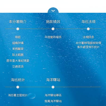
本分署簡介
施政績效
海巡法規
緣起
年度施政報告
法規訊息
組織架構
本分署辦理國家賠償
事件處理情形統計
業務職掌
執法範圍
歷年重大事紀摘要
交通資訊
海巡統計
海洋驛站
海巡署主管統計
海洋驛站專區
龍鳳海洋驛站