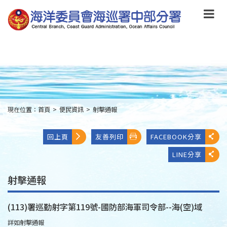
跳
到
主
要
內
容
Skip
to
main
content
現在位置：
首頁
>
便民資訊
>
射擊通報
:::
回上頁
友善列印
FACEBOOK分享
LINE分享
射擊通報
(113)署巡勤射字第119號-國防部海軍司令部--海(空)域
詳如射擊通報