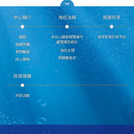
中心簡介
海巡法規
資源共享
緣起
本中心國家賠償事件
海洋資源共享平台
處理情形統計
組織架構
海巡法規
業務職掌
訴願書格式
核心精神
政策推廣
外部活動