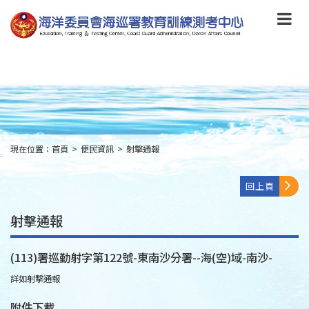
跳
到
主
要
內
容
Skip
to
main
content
現在位置：
首頁
>
便民資訊
>
射擊通報
:::
回上頁
射擊通報
(113)署巡勤射字第122號-東南沙分署--海(空)域-南沙-
詳如射擊通報
附件下載