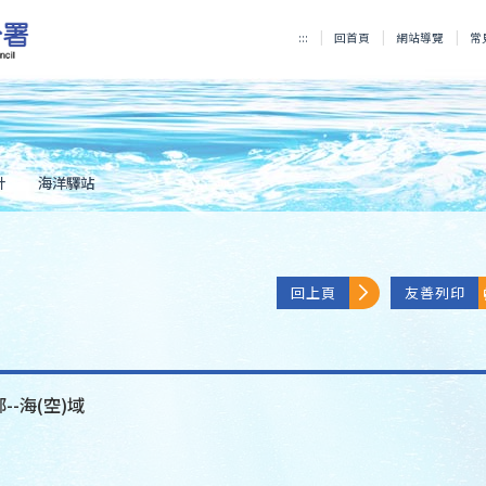
:::
回首頁
網站導覽
常
計
海洋驛站
回上頁
友善列印
--海(空)域