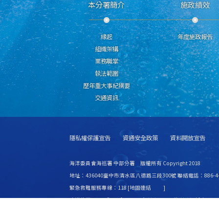
本分署簡介
施政績效
緣起
年度施政報告
組織架構
業務職掌
執法範圍
歷年重大事紀摘要
交通資訊
隱私權保護宣告
資通安全政策
資料開放宣告
海洋委員會海巡署 中部分署 版權所有 Copyright 2018
地址：436040臺中市清水區八德路三段300號 聯絡電話：886-4-2
緊急救難服務專線：118 [
地圖連結
]
建議使用 IE6.0 或 Firefox2.0 以上瀏覽器，最佳瀏覽解析度 1024
更新日期
115年08月07日
瀏覽人次
8446369