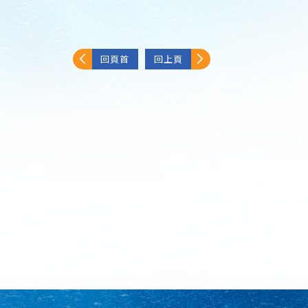
回頁首
回上頁