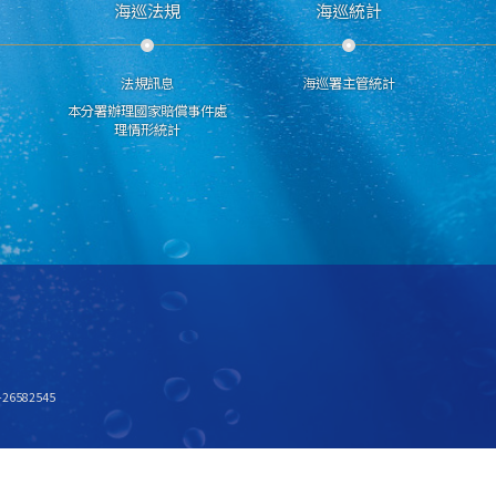
海巡法規
海巡統計
法規訊息
海巡署主管統計
本分署辦理國家賠償事件處
理情形統計
6582545
x768