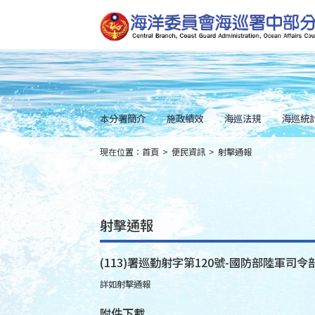
跳
到
主
要
內
容
Skip
to
main
content
本分署簡介
施政績效
海巡法規
海巡統
現在位置：
首頁
>
便民資訊
>
射擊通報
:::
射擊通報
(113)署巡勤射字第120號-國防部陸軍司令部
詳如射擊通報
附件下載