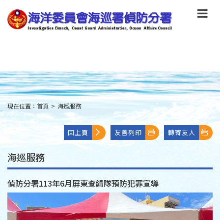
跳
到
主
要
內
容
Skip
to
main
content
現在位置：
首頁
>
海巡服務
:::
回上頁
友善列印
轉寄友人
海巡服務
偵防分署113年6月屏東查緝隊預防犯罪宣導