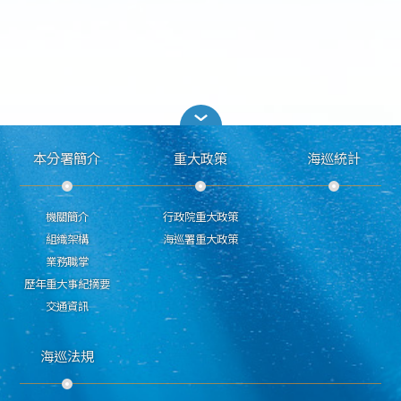
本分署簡介
重大政策
海巡統計
機關簡介
行政院重大政策
組織架構
海巡署重大政策
業務職掌
歷年重大事紀摘要
交通資訊
海巡法規